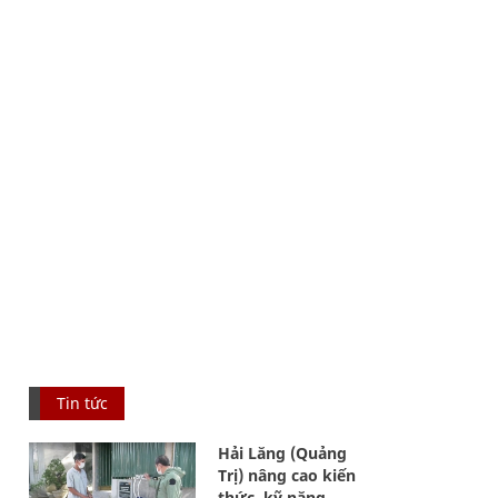
Tin tức
Hải Lăng (Quảng
Trị) nâng cao kiến
thức, kỹ năng