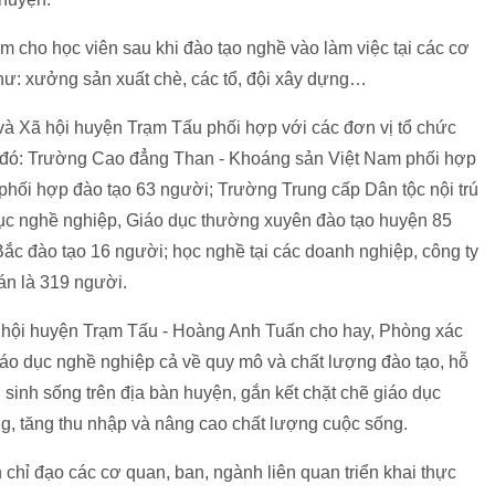
m cho học viên sau khi đào tạo nghề vào làm việc tại các cơ
hư: xưởng sản xuất chè, các tổ, đội xây dựng…
à Xã hội huyện Trạm Tấu phối hợp với các đơn vị tổ chức
ng đó: Trường Cao đẳng Than - Khoáng sản Việt Nam phối hợp
hối hợp đào tạo 63 người; Trường Trung cấp Dân tộc nội trú
ục nghề nghiệp, Giáo dục thường xuyên đào tạo huyện 85
ắc đào tạo 16 người; học nghề tại các doanh nghiệp, công ty
 án là 319 người.
hội huyện Trạm Tấu - Hoàng Anh Tuấn cho hay, Phòng xác
giáo dục nghề nghiệp cả về quy mô và chất lượng đào tạo, hỗ
sinh sống trên địa bàn huyện, gắn kết chặt chẽ giáo dục
ng, tăng thu nhập và nâng cao chất lượng cuộc sống.
hỉ đạo các cơ quan, ban, ngành liên quan triển khai thực