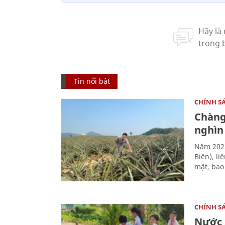
Tin nổi bật
CHÍNH S
Chàng
nghìn
Năm 2022
Biên), l
mật, bao
CHÍNH S
Nước 