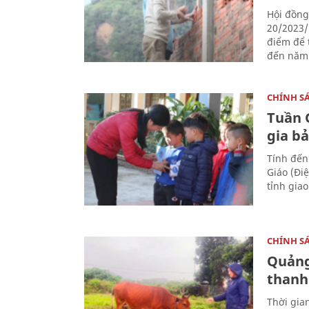
Hội đồng
20/2023/
điểm để 
đến năm
CHÍNH S
Tuần 
gia bả
Tính đến
Giáo (Đi
tỉnh giao
CHÍNH S
Quảng
thanh
Thời gia