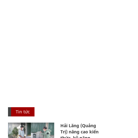
Tin tức
Hải Lăng (Quảng
Trị) nâng cao kiến
thức, kỹ năng