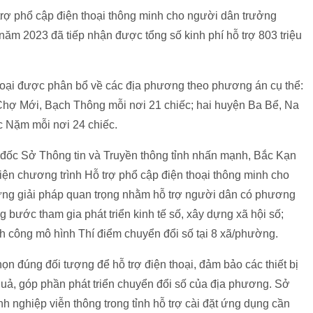
trợ phổ cập điện thoại thông minh cho người dân trưởng
năm 2023 đã tiếp nhận được tổng số kinh phí hỗ trợ 803 triệu
thoại được phân bổ về các địa phương theo phương án cụ thể:
hợ Mới, Bạch Thông mỗi nơi 21 chiếc; hai huyện Ba Bể, Na
c Nặm mỗi nơi 24 chiếc.
đốc Sở Thông tin và Truyền thông tỉnh nhấn mạnh, Bắc Kạn
hiện chương trình Hỗ trợ phổ cập điện thoại thông minh cho
ững giải pháp quan trọng nhằm hỗ trợ người dân có phương
ng bước tham gia phát triển kinh tế số, xây dựng xã hội số;
h công mô hình Thí điểm chuyển đổi số tại 8 xã/phường.
 đúng đối tượng để hỗ trợ điện thoại, đảm bảo các thiết bị
uả, góp phần phát triển chuyển đổi số của địa phương. Sở
h nghiệp viễn thông trong tỉnh hỗ trợ cài đặt ứng dụng cần