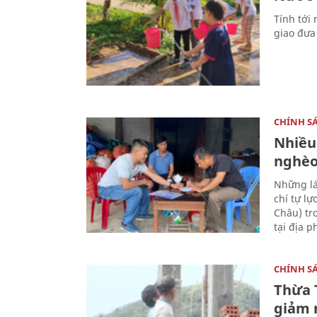
Tính tới
giao đưa
CHÍNH S
Nhiều
nghè
Những lá
chí tự l
Châu) tr
tại địa 
CHÍNH S
Thừa 
giảm 