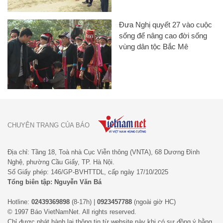
Đưa Nghị quyết 27 vào cuộc
sống để nâng cao đời sống
vùng dân tộc Bắc Mê
CHUYÊN TRANG CỦA BÁO
Địa chỉ: Tầng 18, Toà nhà Cục Viễn thông (VNTA), 68 Dương Đình
Nghệ, phường Cầu Giấy, TP. Hà Nội.
Số Giấy phép: 146/GP-BVHTTDL, cấp ngày 17/10/2025
Tổng biên tập: Nguyễn Văn Bá
Hotline:
02439369898
(8-17h) |
0923457788
(ngoài giờ HC)
© 1997 Báo VietNamNet. All rights reserved.
Chỉ được phát hành lại thông tin từ website này khi có sự đồng ý bằng