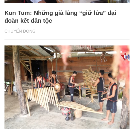
Kon Tum: Những già làng “giữ lửa” đại
đoàn kết dân tộc
CHUYỂN ĐỘNG