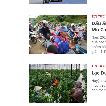
TIN TỨC
Dấu ấ
Mù Ca
Năm 2023
quả các c
nhằm nân
giảm 1.1
TIN TỨC
Lạc D
Huyện Lạ
mục tiêu
dân tộc 