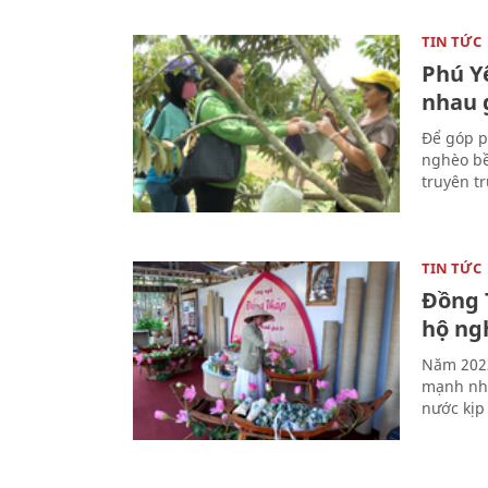
TIN TỨC
Phú Y
nhau 
Để góp p
nghèo bề
truyên t
TIN TỨC
Đồng T
hộ ng
Năm 2023
mạnh nhờ 
nước kịp