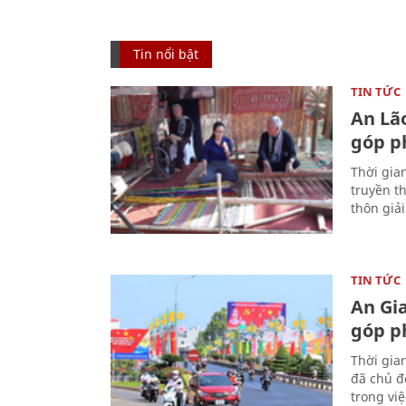
Tin nổi bật
TIN TỨC
An Lã
góp p
Thời gia
truyền t
thôn giả
TIN TỨC
An Gi
góp p
Thời gia
đã chủ đ
trong vi