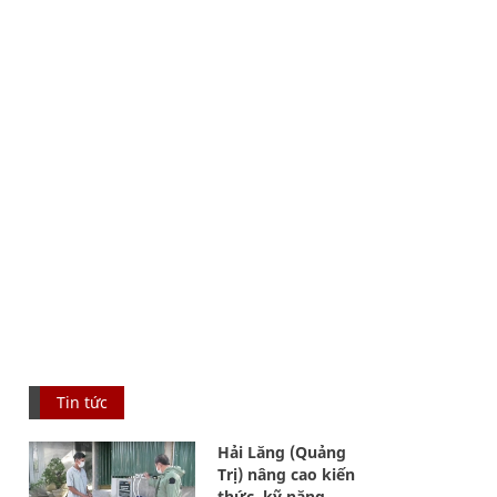
Tin tức
Hải Lăng (Quảng
Trị) nâng cao kiến
thức, kỹ năng