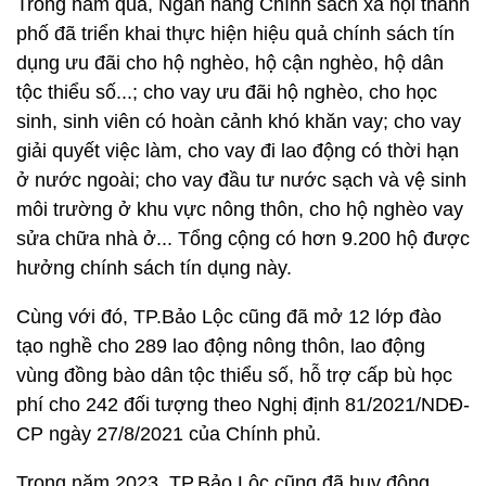
Trong năm qua, Ngân hàng Chính sách xã hội thành
phố đã triển khai thực hiện hiệu quả chính sách tín
dụng ưu đãi cho hộ nghèo, hộ cận nghèo, hộ dân
tộc thiểu số...; cho vay ưu đãi hộ nghèo, cho học
sinh, sinh viên có hoàn cảnh khó khăn vay; cho vay
giải quyết việc làm, cho vay đi lao động có thời hạn
ở nước ngoài; cho vay đầu tư nước sạch và vệ sinh
môi trường ở khu vực nông thôn, cho hộ nghèo vay
sửa chữa nhà ở... Tổng cộng có hơn 9.200 hộ được
hưởng chính sách tín dụng này.
Cùng với đó, TP.Bảo Lộc cũng đã mở 12 lớp đào
tạo nghề cho 289 lao động nông thôn, lao động
vùng đồng bào dân tộc thiểu số, hỗ trợ cấp bù học
phí cho 242 đối tượng theo Nghị định 81/2021/NDĐ-
CP ngày 27/8/2021 của Chính phủ.
Trong năm 2023, TP.Bảo Lộc cũng đã huy động