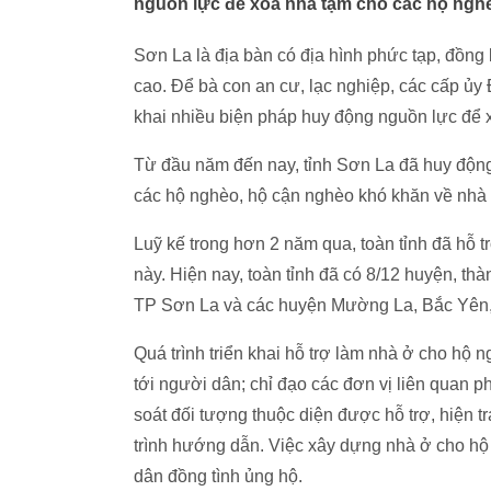
nguồn lực để xóa nhà tạm cho các hộ ngh
Sơn La là địa bàn có địa hình phức tạp, đồng 
cao. Để bà con an cư, lạc nghiệp, các cấp ủy 
khai nhiều biện pháp huy động nguồn lực để 
Từ đầu năm đến nay, tỉnh Sơn La đã huy động
các hộ nghèo, hộ cận nghèo khó khăn về nhà ở
Luỹ kế trong hơn 2 năm qua, toàn tỉnh đã hỗ 
này. Hiện nay, toàn tỉnh đã có 8/12 huyện, t
TP Sơn La và các huyện Mường La, Bắc Yên,
Quá trình triển khai hỗ trợ làm nhà ở cho hộ 
tới người dân; chỉ đạo các đơn vị liên quan 
soát đối tượng thuộc diện được hỗ trợ, hiện 
trình hướng dẫn. Việc xây dựng nhà ở cho hộ
dân đồng tình ủng hộ.