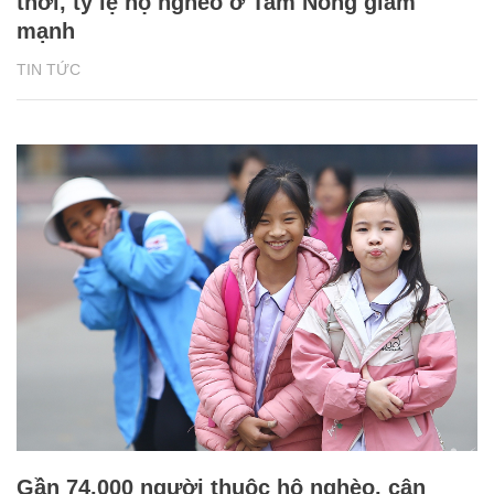
thời, tỷ lệ hộ nghèo ở Tam Nông giảm
mạnh
TIN TỨC
Gần 74.000 người thuộc hộ nghèo, cận