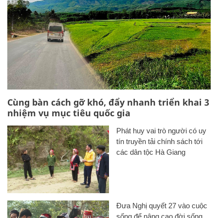
Cùng bàn cách gỡ khó, đẩy nhanh triển khai 3
nhiệm vụ mục tiêu quốc gia
Phát huy vai trò người có uy
tín truyền tải chính sách tới
các dân tộc Hà Giang
Đưa Nghị quyết 27 vào cuộc
sống để nâng cao đời sống