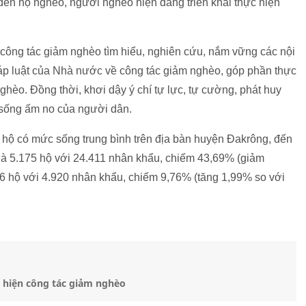
đến hộ nghèo, người nghèo hiện đang triển khai thực hiện
công tác giảm nghèo tìm hiểu, nghiên cứu, nắm vững các nội
áp luật của Nhà nước về công tác giảm nghèo, góp phần thực
ghèo. Đồng thời, khơi dậy ý chí tự lực, tự cường, phát huy
 sống ấm no của người dân.
 hộ có mức sống trung bình trên địa bàn huyện Đakrông, đến
là 5.175 hộ với 24.411 nhân khẩu, chiếm 43,69% (giảm
6 hộ với 4.920 nhân khẩu, chiếm 9,76% (tăng 1,99% so với
 hiện công tác giảm nghèo