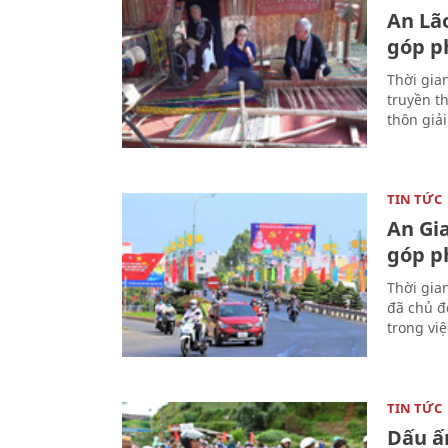
An Lã
góp p
Thời gia
truyền t
thôn giả
TIN TỨC
An Gi
góp p
Thời gia
đã chủ đ
trong vi
TIN TỨC
Dấu ấ