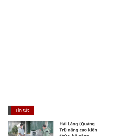
Tin tức
Hải Lăng (Quảng
Trị) nâng cao kiến
thức, kỹ năng