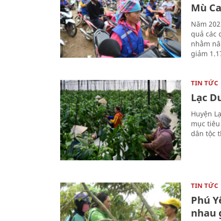
Mù Ca
Năm 2023
quả các c
nhằm nân
giảm 1.1
TIN TỨC
Lạc D
Huyện Lạ
mục tiêu
dân tộc 
TIN TỨC
Phú Y
nhau 