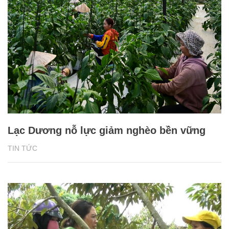
Lạc Dương nỗ lực giảm nghèo bền vững
TIN TỨC