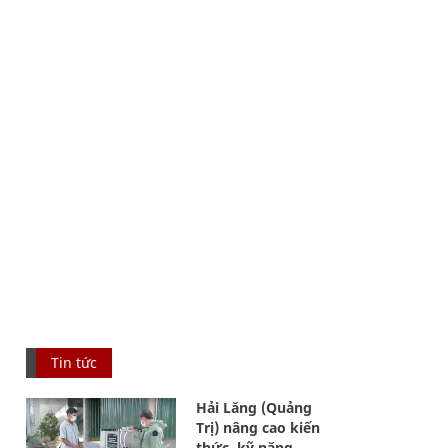
Tin tức
Hải Lăng (Quảng
Trị) nâng cao kiến
thức, kỹ năng