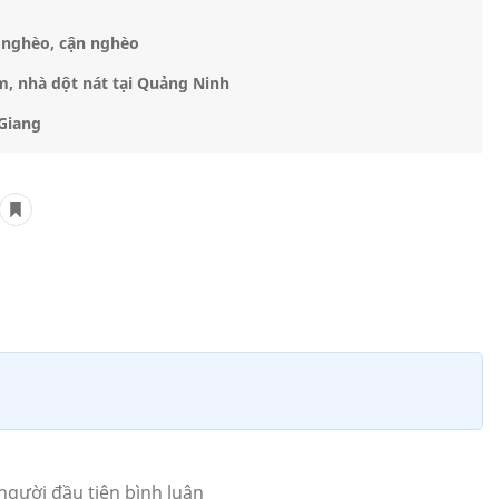
 nghèo, cận nghèo
m, nhà dột nát tại Quảng Ninh
 Giang