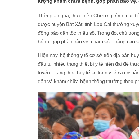
lượng khám chữa bệnh, góp phần bảo vệ, 
Thời gian qua, thực hiện Chương trình mục ti
được huyện Bát Xát, tỉnh Lào Cai thường xuyê
đồng bào dân tộc thiểu số. Trong đó, chú trọn
bệnh, góp phần bảo vệ, chăm sóc, nâng cao 
Hiện nay, hệ thống y tế cơ sở trên địa bàn h
đầu tư nhiều trang thiết bị y tế hiện đại để th
tuyến. Trang thiết bị y tế tại trạm y tế xã c
dân và khám chữa bệnh thông thường theo phâ