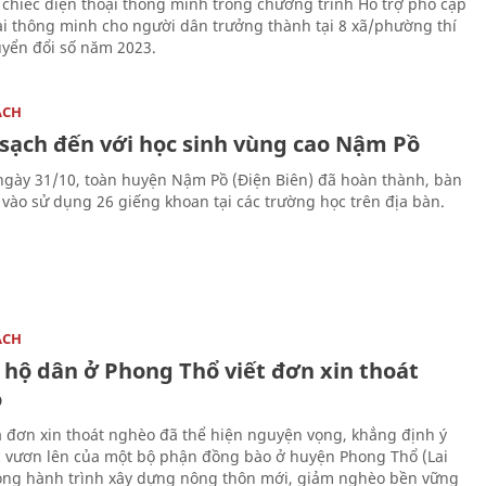
 chiếc điện thoại thông minh trong chương trình Hỗ trợ phổ cập
ại thông minh cho người dân trưởng thành tại 8 xã/phường thí
yển đổi số năm 2023.
ÁCH
sạch đến với học sinh vùng cao Nậm Pồ
 ngày 31/10, toàn huyện Nậm Pồ (Điện Biên) đã hoàn thành, bàn
 vào sử dụng 26 giếng khoan tại các trường học trên địa bàn.
ÁCH
 hộ dân ở Phong Thổ viết đơn xin thoát
o
 đơn xin thoát nghèo đã thể hiện nguyện vọng, khẳng định ý
ực vươn lên của một bộ phận đồng bào ở huyện Phong Thổ (Lai
ong hành trình xây dựng nông thôn mới, giảm nghèo bền vững