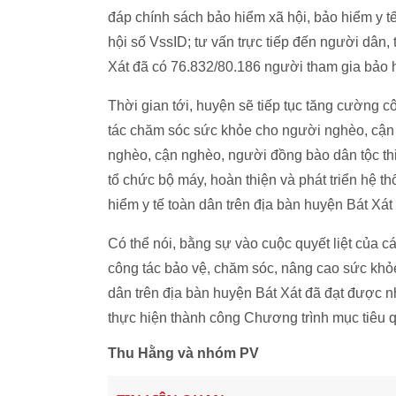
đáp chính sách bảo hiểm xã hội, bảo hiểm y t
hội số VssID; tư vấn trực tiếp đến người dân,
Xát đã có 76.832/80.186 người tham gia bảo h
Thời gian tới, huyện sẽ tiếp tục tăng cường c
tác chăm sóc sức khỏe cho người nghèo, cận 
nghèo, cận nghèo, người đồng bào dân tộc thi
tổ chức bộ máy, hoàn thiện và phát triển hệ t
hiểm y tế toàn dân trên địa bàn huyện Bát Xá
Có thể nói, bằng sự vào cuộc quyết liệt của 
công tác bảo vệ, chăm sóc, nâng cao sức khỏe
dân trên địa bàn huyện Bát Xát đã đạt được nh
thực hiện thành công Chương trình mục tiêu q
Thu Hằng và nhóm PV