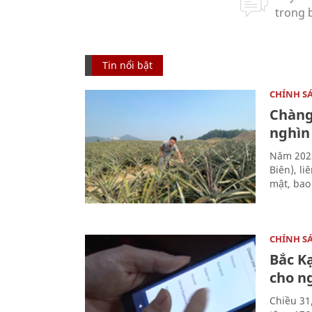
Tin nổi bật
CHÍNH S
Chàng
nghìn
Năm 2022
Biên), l
mật, bao
CHÍNH S
Bắc K
cho n
Chiều 31