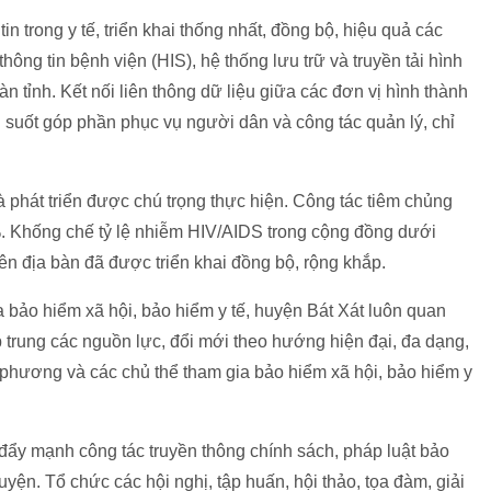
n trong y tế, triển khai thống nhất, đồng bộ, hiệu quả các
ng tin bệnh viện (HIS), hệ thống lưu trữ và truyền tải hình
n tỉnh. Kết nối liên thông dữ liệu giữa các đơn vị hình thành
g suốt góp phần phục vụ người dân và công tác quản lý, chỉ
và phát triển được chú trọng thực hiện. Công tác tiêm chủng
%. Khống chế tỷ lệ nhiễm HIV/AIDS trong cộng đồng dưới
ên địa bàn đã được triển khai đồng bộ, rộng khắp.
a bảo hiểm xã hội, bảo hiểm y tế, huyện Bát Xát luôn quan
ập trung các nguồn lực, đổi mới theo hướng hiện đại, đa dạng,
ịa phương và các chủ thể tham gia bảo hiểm xã hội, bảo hiểm y
 đẩy mạnh công tác truyền thông chính sách, pháp luật bảo
uyện. Tổ chức các hội nghị, tập huấn, hội thảo, tọa đàm, giải