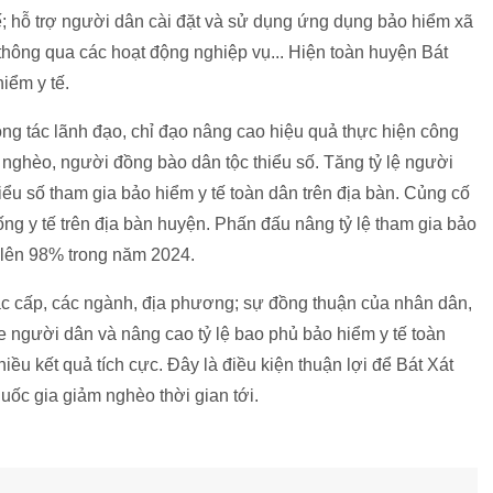
ế; hỗ trợ người dân cài đặt và sử dụng ứng dụng bảo hiểm xã
 thông qua các hoạt động nghiệp vụ... Hiện toàn huyện Bát
iểm y tế.
ông tác lãnh đạo, chỉ đạo nâng cao hiệu quả thực hiện công
nghèo, người đồng bào dân tộc thiểu số. Tăng tỷ lệ người
ểu số tham gia bảo hiểm y tế toàn dân trên địa bàn. Củng cố
hống y tế trên địa bàn huyện. Phấn đấu nâng tỷ lệ tham gia bảo
t lên 98% trong năm 2024.
các cấp, các ngành, địa phương; sự đồng thuận của nhân dân,
 người dân và nâng cao tỷ lệ bao phủ bảo hiểm y tế toàn
iều kết quả tích cực. Đây là điều kiện thuận lợi để Bát Xát
uốc gia giảm nghèo thời gian tới.