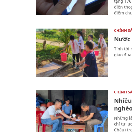
tặng 176
điện tho
điểm chu
CHÍNH S
Nước 
Tính tới
giao đưa
CHÍNH S
Nhiều
nghè
Những lá
chí tự l
Châu) tr