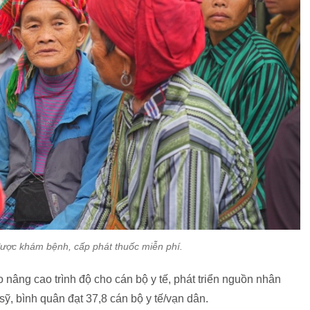
ược khám bệnh, cấp phát thuốc miễn phí.
 nâng cao trình độ cho cán bộ y tế, phát triển nguồn nhân
sỹ, bình quân đạt 37,8 cán bộ y tế/vạn dân.