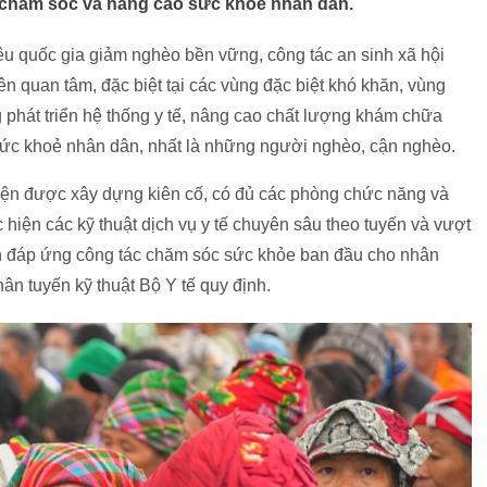
chăm sóc và nâng cao sức khoẻ nhân dân.
êu quốc gia giảm nghèo bền vững, công tác an sinh xã hội
n quan tâm, đặc biệt tại các vùng đặc biệt khó khăn, vùng
g phát triển hệ thống y tế, nâng cao chất lượng khám chữa
sức khoẻ nhân dân, nhất là những người nghèo, cận nghèo.
uyện được xây dựng kiên cố, có đủ các phòng chức năng và
ực hiện các kỹ thuật dịch vụ y tế chuyên sâu theo tuyến và vượt
ơ bản đáp ứng công tác chăm sóc sức khỏe ban đầu cho nhân
n tuyến kỹ thuật Bộ Y tế quy định.