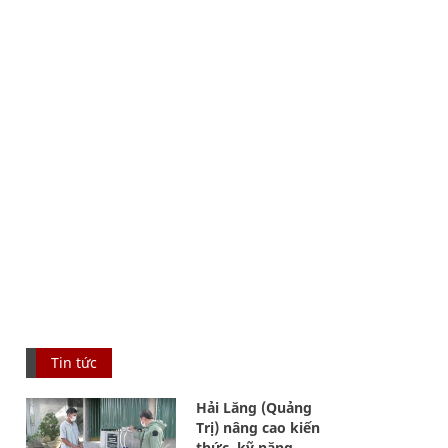
Tin tức
Hải Lăng (Quảng
Trị) nâng cao kiến
thức, kỹ năng