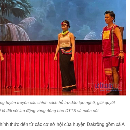
ộng tuyên truyền các chính sách hỗ trợ đào tạo nghề, giải quyết
t là đối với lao động vùng đồng bào DTTS và miền núi.
h chính thức đến từ các cơ sở hội của huyện Đakrông gồm xã A