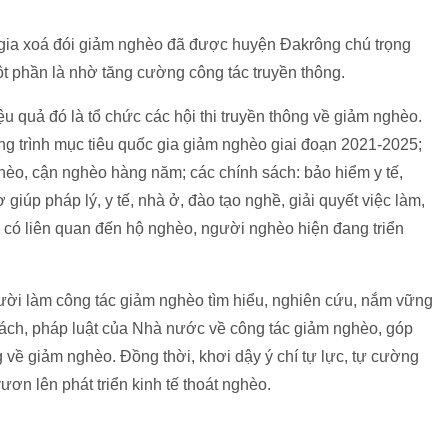
gia xoá đói giảm nghèo đã được huyện Đakrông chú trọng
một phần là nhờ tăng cường công tác truyền thông.
u quả đó là tổ chức các hội thi truyền thông về giảm nghèo.
ơng trình mục tiêu quốc gia giảm nghèo giai đoạn 2021-2025;
ghèo, cận nghèo hàng năm; các chính sách: bảo hiểm y tế,
ợ giúp pháp lý, y tế, nhà ở, đào tạo nghề, giải quyết việc làm,
 có liên quan đến hộ nghèo, người nghèo hiện đang triển
gười làm công tác giảm nghèo tìm hiểu, nghiên cứu, nắm vững
sách, pháp luật của Nhà nước về công tác giảm nghèo, góp
 về giảm nghèo. Đồng thời, khơi dậy ý chí tự lực, tự cường
ươn lên phát triển kinh tế thoát nghèo.