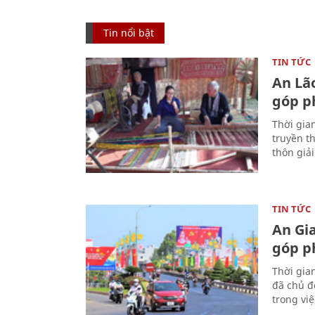
Tin nổi bật
TIN TỨC
An Lã
góp p
Thời gia
truyền t
thôn giả
TIN TỨC
An Gi
góp p
Thời gia
đã chủ đ
trong vi