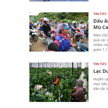
TIN TỨC
Dấu ấ
Mù Ca
Năm 2023
quả các c
nhằm nân
giảm 1.1
TIN TỨC
Lạc D
Huyện Lạ
mục tiêu
dân tộc 