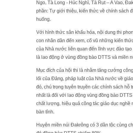
Ngo, Tà Long - Húc Nghì, Tà Rụt – A Vao, Đa
phần: Tự giới thiệu, kiến thức về chính sách đ
huống.
Với hình thức sân khấu hóa, nội dung thi phon
con nhân dân đến xem, cổ vũ những kiến thức
của Nhà nước liên quan đến lĩnh vực đào tạo 
là lao động ở vùng đồng bào DTTS và miền nú
Mục đích của hội thi là nhằm tăng cường công
lối của Đảng, pháp luật của Nhà nước về giáo
đó, chú trọng tuyên truyền các chính sách hỗ t
nhất là đối với lao động vùng đồng bào DTTS
chất lượng, hiệu quả công tác giáo dục nghề 
bàn tỉnh.
Huyện miền núi Đakrông có 3 dân tộc cùng ch