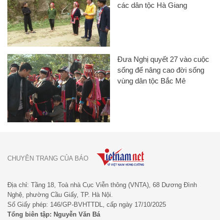
các dân tộc Hà Giang
Đưa Nghị quyết 27 vào cuộc
sống để nâng cao đời sống
vùng dân tộc Bắc Mê
CHUYÊN TRANG CỦA BÁO
Địa chỉ: Tầng 18, Toà nhà Cục Viễn thông (VNTA), 68 Dương Đình
Nghệ, phường Cầu Giấy, TP. Hà Nội.
Số Giấy phép: 146/GP-BVHTTDL, cấp ngày 17/10/2025
Tổng biên tập: Nguyễn Văn Bá