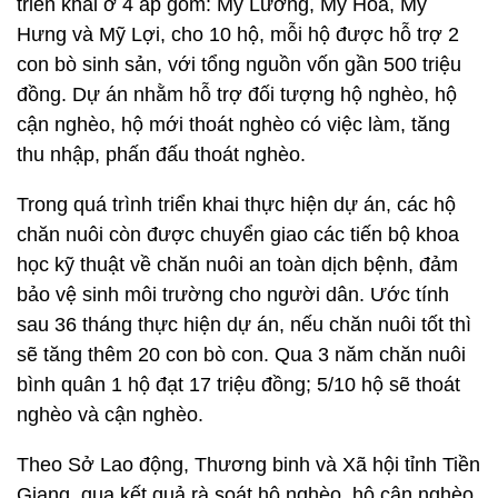
triển khai ở 4 ấp gồm: Mỹ Lương, Mỹ Hòa, Mỹ
Hưng và Mỹ Lợi, cho 10 hộ, mỗi hộ được hỗ trợ 2
con bò sinh sản, với tổng nguồn vốn gần 500 triệu
đồng. Dự án nhằm hỗ trợ đối tượng hộ nghèo, hộ
cận nghèo, hộ mới thoát nghèo có việc làm, tăng
thu nhập, phấn đấu thoát nghèo.
Trong quá trình triển khai thực hiện dự án, các hộ
chăn nuôi còn được chuyển giao các tiến bộ khoa
học kỹ thuật về chăn nuôi an toàn dịch bệnh, đảm
bảo vệ sinh môi trường cho người dân. Ước tính
sau 36 tháng thực hiện dự án, nếu chăn nuôi tốt thì
sẽ tăng thêm 20 con bò con. Qua 3 năm chăn nuôi
bình quân 1 hộ đạt 17 triệu đồng; 5/10 hộ sẽ thoát
nghèo và cận nghèo.
Theo Sở Lao động, Thương binh và Xã hội tỉnh Tiền
Giang, qua kết quả rà soát hộ nghèo, hộ cận nghèo