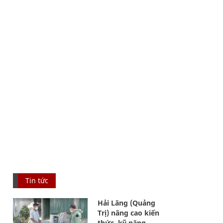
Tin tức
Hải Lăng (Quảng
Trị) nâng cao kiến
thức, kỹ năng