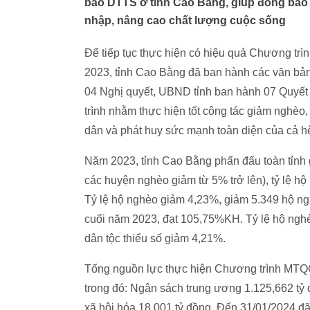
bào DTTS ở tỉnh Cao Bằng, giúp đồng bào 
nhập, nâng cao chất lượng cuộc sống
Để tiếp tục thực hiện có hiệu quả Chương tr
2023, tỉnh Cao Bằng đã ban hành các văn bản 
04 Nghị quyết, UBND tỉnh ban hành 07 Quyết
trình nhằm thực hiện tốt công tác giảm nghè
dân và phát huy sức mạnh toàn diện của cả hệ
Năm 2023, tỉnh Cao Bằng phấn đấu toàn tỉnh gi
các huyện nghèo giảm từ 5% trở lên), tỷ lệ hộ
Tỷ lệ hộ nghèo giảm 4,23%, giảm 5.349 hộ n
cuối năm 2023, đạt 105,75%KH. Tỷ lệ hộ ngh
dân tộc thiểu số giảm 4,21%.
Tổng nguồn lực thực hiện Chương trình MTQ
trong đó: Ngân sách trung ương 1.125,662 tỷ
xã hội hóa 18,001 tỷ đồng. Đến 31/01/2024 đ