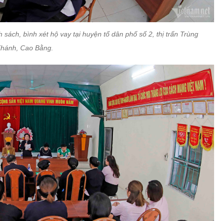
 sách, bình xét hộ vay tại huyện tổ dân phố số 2, thị trấn Trùng
hánh, Cao Bằng.