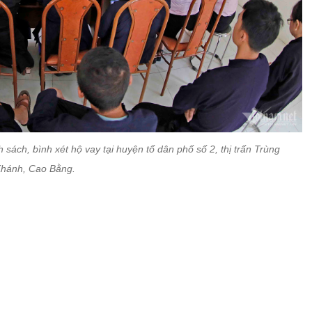
 sách, bình xét hộ vay tại huyện tổ dân phố số 2, thị trấn Trùng
hánh, Cao Bằng.