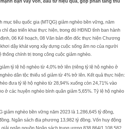
mạnh dạn vay vốn, đầu tư hiệu quả, góp phần tăng thu
ình mục tiêu quốc gia (MTQG) giảm nghèo bền vững, năm
chỉ đạo triển khai thực hiện, trong đó HĐND tỉnh ban hành
 định, 06 Kế hoạch, 08 Văn bản đôn đốc thực hiện Chương
o, khơi dậy khát vọng xây dựng cuộc sống ấm no của người
 thống chính trị trong công cuộc giảm nghèo.
ảm tỷ lệ hộ nghèo từ 4,0% trở lên (riêng tỷ lệ hộ nghèo ở
 nghèo dân tộc thiểu số giảm từ 4% trở lên. Kết quả thực hiện:
ghèo đưa tỷ lệ hộ nghèo từ 28,94% xuống còn 24,71% vào
èo ở các huyện nghèo bình quân giảm 5,65%. Tỷ lệ hộ nghèo
G giảm nghèo bền vững năm 2023 là 1.286,645 tỷ đồng,
 đồng. Ngân sách địa phương 13,982 tỷ đồng. Vốn huy động
ã giải ngân nguồn Ngân sách trung ương 838,864/1.108,582