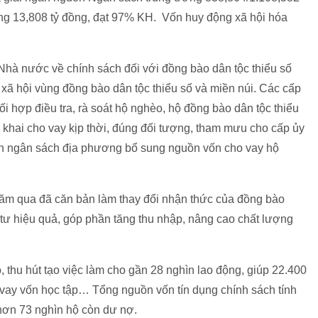
ng 13,808 tỷ đồng, đạt 97% KH. Vốn huy động xã hội hóa
Nhà nước về chính sách đối với đồng bào dân tộc thiểu số
 - xã hội vùng đồng bào dân tộc thiểu số và miền núi. Các cấp
i hợp điều tra, rà soát hộ nghèo, hộ đồng bào dân tộc thiểu
n khai cho vay kịp thời, đúng đối tượng, tham mưu cho cấp ủy
n ngân sách địa phương bổ sung nguồn vốn cho vay hộ
ăm qua đã căn bản làm thay đổi nhận thức của đồng bào
ư hiệu quả, góp phần tăng thu nhập, nâng cao chất lượng
 thu hút tạo việc làm cho gần 28 nghìn lao động, giúp 22.400
vay vốn học tập… Tổng nguồn vốn tín dụng chính sách tính
 hơn 73 nghìn hộ còn dư nợ.