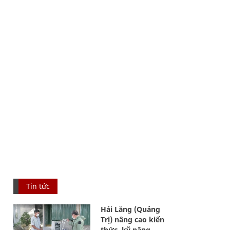
Tin tức
Hải Lăng (Quảng
Trị) nâng cao kiến
thức, kỹ năng