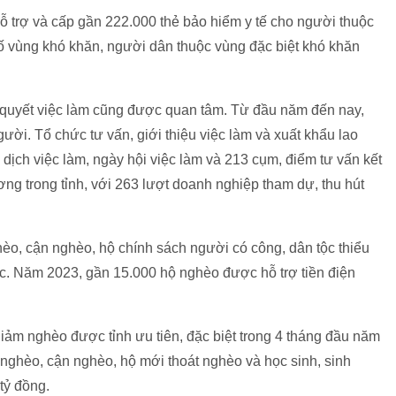
 hỗ trợ và cấp gần 222.000 thẻ bảo hiểm y tế cho người thuộc
ố vùng khó khăn, người dân thuộc vùng đặc biệt khó khăn
i quyết việc làm cũng được quan tâm. Từ đầu năm đến nay,
gười. Tổ chức tư vấn, giới thiệu việc làm và xuất khẩu lao
dịch việc làm, ngày hội việc làm và 213 cụm, điểm tư vấn kết
ơng trong tỉnh, với 263 lượt doanh nghiệp tham dự, thu hút
hèo, cận nghèo, hộ chính sách người có công, dân tộc thiểu
ác. Năm 2023, gần 15.000 hộ nghèo được hỗ trợ tiền điện
giảm nghèo được tỉnh ưu tiên, đặc biệt trong 4 tháng đầu năm
 nghèo, cận nghèo, hộ mới thoát nghèo và học sinh, sinh
tỷ đồng.