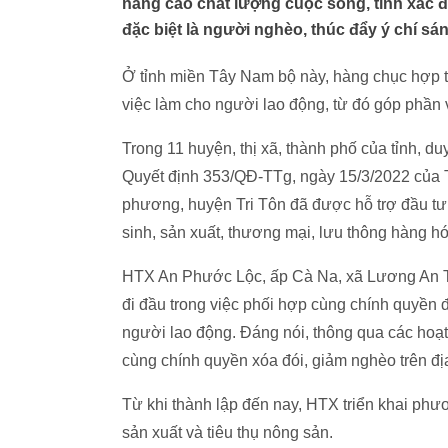
nâng cao chất lượng cuộc sống, tỉnh xác 
đặc biệt là người nghèo, thúc đẩy ý chí sán
Ở tỉnh miền Tây Nam bộ này, hàng chục hợp 
việc làm cho người lao động, từ đó góp phần
Trong 11 huyện, thị xã, thành phố của tỉnh, d
Quyết định 353/QĐ-TTg, ngày 15/3/2022 của 
phương, huyện Tri Tôn đã được hỗ trợ đầu tư 
sinh, sản xuất, thương mại, lưu thông hàng hó
HTX An Phước Lộc, ấp Cà Na, xã Lương An Tr
đi đầu trong việc phối hợp cùng chính quyền 
người lao động. Đáng nói, thông qua các hoạ
cùng chính quyền xóa đói, giảm nghèo trên đị
Từ khi thành lập đến nay, HTX triển khai phư
sản xuất và tiêu thụ nông sản.