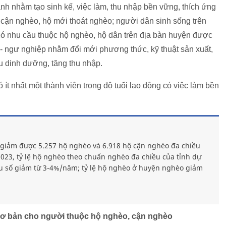
oanh nhằm tạo sinh kế, việc làm, thu nhập bền vững, thích ứng
, cận nghèo, hộ mới thoát nghèo; người dân sinh sống trên
có nhu cầu thuộc hộ nghèo, hộ dân trên địa bàn huyện được
 - ngư nghiệp nhằm đổi mới phương thức, kỹ thuật sản xuất,
 dinh dưỡng, tăng thu nhập.
 ít nhất một thành viên trong độ tuổi lao động có việc làm bền
giảm được 5.257 hộ nghèo và 6.918 hộ cận nghèo đa chiều
23, tỷ lệ hộ nghèo theo chuẩn nghèo đa chiều của tỉnh dự
iểu số giảm từ 3-4%/năm; tỷ lệ hộ nghèo ở huyện nghèo giảm
i cơ bản cho người thuộc hộ nghèo, cận nghèo