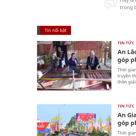
Tin nổi bật
TIN TỨC
An Lã
góp p
Thời gia
truyền t
thôn giả
TIN TỨC
An Gi
góp p
Thời gia