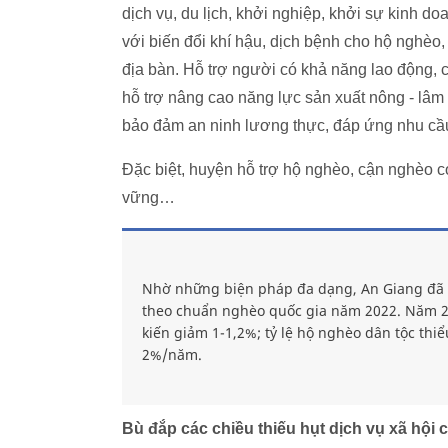
dịch vụ, du lịch, khởi nghiệp, khởi sự kinh d
với biến đổi khí hậu, dịch bệnh cho hộ nghèo
địa bàn. Hỗ trợ người có khả năng lao động, 
hỗ trợ nâng cao năng lực sản xuất nông - lâm
bảo đảm an ninh lương thực, đáp ứng nhu cầu
Đặc biệt, huyện hỗ trợ hộ nghèo, cận nghèo có
vững…
Nhờ những biện pháp đa dạng, An Giang đã 
theo chuẩn nghèo quốc gia năm 2022. Năm 20
kiến giảm 1-1,2%; tỷ lệ hộ nghèo dân tộc th
2%/năm.
Bù đắp các chiều thiếu hụt dịch vụ xã hộ