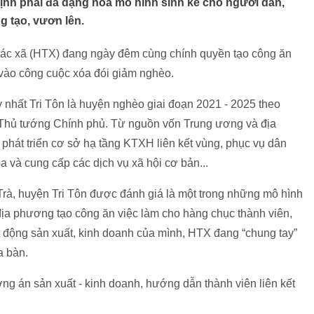
định phải đa dạng hóa mô hình sinh kế cho người dân,
g tạo, vươn lên.
tác xã (HTX) đang ngày đêm cùng chính quyền tạo công ăn
 vào công cuộc xóa đói giảm nghèo.
uy nhất Tri Tôn là huyện nghèo giai đoạn 2021 - 2025 theo
Thủ tướng Chính phủ. Từ nguồn vốn Trung ương và địa
phát triển cơ sở hạ tầng KTXH liên kết vùng, phục vụ dân
a và cung cấp các dịch vụ xã hội cơ bản...
à, huyện Tri Tôn được đánh giá là một trong những mô hình
địa phương tạo công ăn việc làm cho hàng chục thành viên,
t động sản xuất, kinh doanh của mình, HTX đang “chung tay”
a bàn.
ơng án sản xuất - kinh doanh, hướng dẫn thành viên liên kết