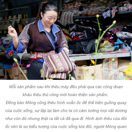
Mỗi sản phẩm sau khi thêu máy đều phải qua các công đoạn
khâu thêu thủ công mới hoàn thiện sản phẩm.
Đồng bào Mông cũng thêu hình xoắn ốc để thể hiện guồng quay
của cuộc sống, sự lặp lại làm cho ta có cảm tưởng mọi vật dường
như còn đó nhưng thật ra tất cả đã qua đi. Hình ảnh thêu của đôi
ốc sên là sự biểu tượng của cuộc sống lứa đôi, người Mông quan