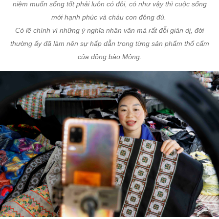
niệm muốn sống tốt phải luôn có đôi, có như vậy thì cuộc sống
mới hạnh phúc và cháu con đông đủ.
Có lẽ chính vì những ý nghĩa nhân văn mà rất đỗi giản dị, đời
thường ấy đã làm nên sự hấp dẫn trong từng sản phẩm thổ cẩm
của đồng bào Mông.