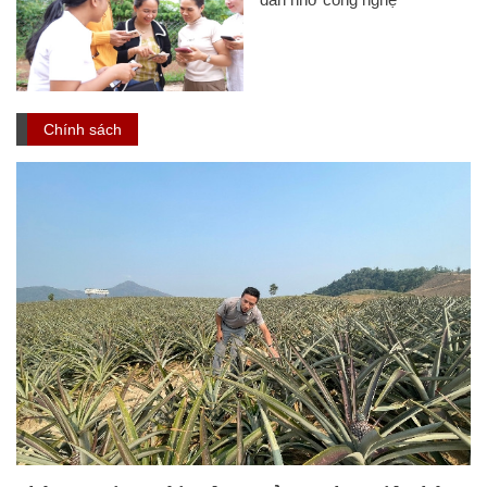
Chàng trai người Mông mở HTX bao tiêu hàng
nghìn tấn dứa cho người dân biên giới
Giảm nghèo thông tin: Thu
hẹp khoảng cách số giữa các
vùng, miền