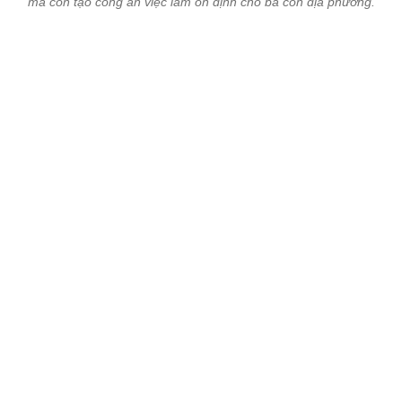
mà còn tạo công ăn việc làm ổn định cho bà con địa phương.