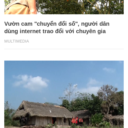
Nỗ lực xóa bỏ hủ tục lạc hậu trong đồng
bào dân tộc thiểu số tại Quang Bình
MULTIMEDIA