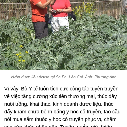
Vườn dược liệu Actiso tại Sa Pa, Lào Cai. Ảnh: Phương Anh
Vì vậy, Bộ Y tế luôn tích cực công tác tuyên truyền
về việc tăng cường xúc tiến thương mại, thúc đẩy
nuôi trồng, khai thác, kinh doanh dược liệu, thúc
đẩy khám chữa bệnh bằng y học cổ truyền, tạo cầu
nối mua sắm thuốc y học cổ truyền phục vụ chăm
sóc sức khỏe nhân dân. Tuyên truyền giới thiệu