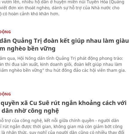
 vươn lên, nhiều hộ dân ở huyện miền núi Tuyên Hóa (Quảng
 viết đơn xin thoát nghèo, dành sự hỗ trợ của Nhà nước cho
 có hoàn cảnh khó khăn hơn.
 ĐỘNG
dân Quảng Trị đoàn kết giúp nhau làm giàu
ảm nghèo bền vững
m qua, Hội Nông dân tỉnh Quảng Trị phát động phong trào:
n thi đua sản xuất, kinh doanh giỏi, đoàn kết giúp nhau làm
giảm nghèo bền vững” thu hút đông đảo các hội viên tham gia.
 ĐỘNG
 quyền xã Cu Suê rút ngắn khoảng cách với
 dân nhờ công nghệ
hỗ trợ của công nghệ, kết nỗi giữa chính quyền - người dân
ỉ rút ngắn được thời gian, không gian mà còn giảm bớt công
t là nhận thức, suy nghĩ của người dân cũng có nhiều thay đổi