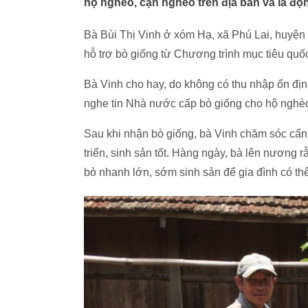
hộ nghèo, cận nghèo trên địa bàn và là độ
Bà Bùi Thị Vinh ở xóm Hạ, xã Phú Lai, huyện
hỗ trợ bò giống từ Chương trình mục tiêu q
Bà Vinh cho hay, do không có thu nhập ổn định
nghe tin Nhà nước cấp bò giống cho hộ nghèo,
Sau khi nhận bò giống, bà Vinh chăm sóc cẩn
triển, sinh sản tốt. Hàng ngày, bà lên nương 
bò nhanh lớn, sớm sinh sản để gia đình có th