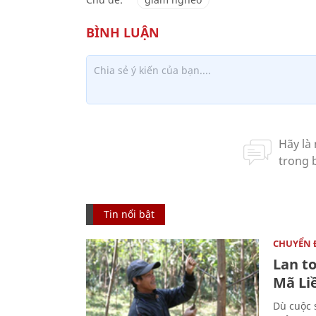
Tin nổi bật
CHUYỂN
Lan t
Mã Li
Dù cuộc 