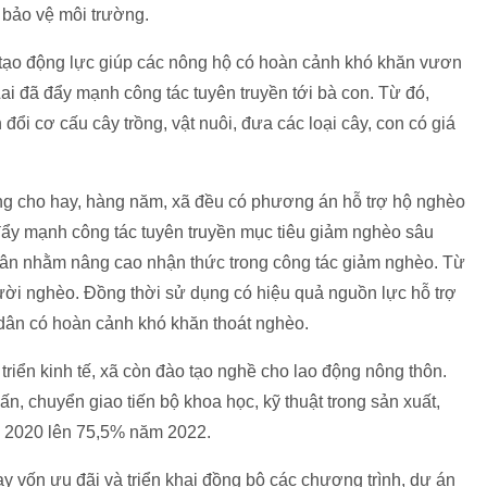
 bảo vệ môi trường.
 tạo động lực giúp các nông hộ có hoàn cảnh khó khăn vươn
ai đã đẩy mạnh công tác tuyên truyền tới bà con. Từ đó,
i cơ cấu cây trồng, vật nuôi, đưa các loại cây, con có giá
g cho hay, hàng năm, xã đều có phương án hỗ trợ hộ nghèo
 đẩy mạnh công tác tuyên truyền mục tiêu giảm nghèo sâu
dân nhằm nâng cao nhận thức trong công tác giảm nghèo. Từ
ười nghèo. Đồng thời sử dụng có hiệu quả nguồn lực hỗ trợ
dân có hoàn cảnh khó khăn thoát nghèo.
triển kinh tế, xã còn đào tạo nghề cho lao động nông thôn.
ấn, chuyển giao tiến bộ khoa học, kỹ thuật trong sản xuất,
ăm 2020 lên 75,5% năm 2022.
y vốn ưu đãi và triển khai đồng bộ các chương trình, dự án