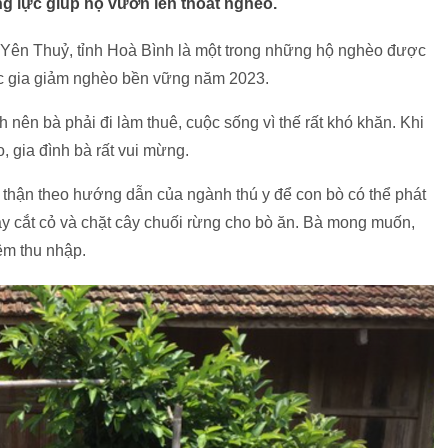
ng lực giúp họ vươn lên thoát nghèo.
 Yên Thuỷ, tỉnh Hoà Bình là một trong những hộ nghèo được
uốc gia giảm nghèo bền vững năm 2023.
 nên bà phải đi làm thuê, cuộc sống vì thế rất khó khăn. Khi
 gia đình bà rất vui mừng.
 thận theo hướng dẫn của ngành thú y để con bò có thể phát
rẫy cắt cỏ và chặt cây chuối rừng cho bò ăn. Bà mong muốn,
êm thu nhập.