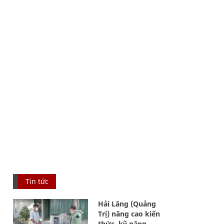
Tin tức
Hải Lăng (Quảng
Trị) nâng cao kiến
thức, kỹ năng