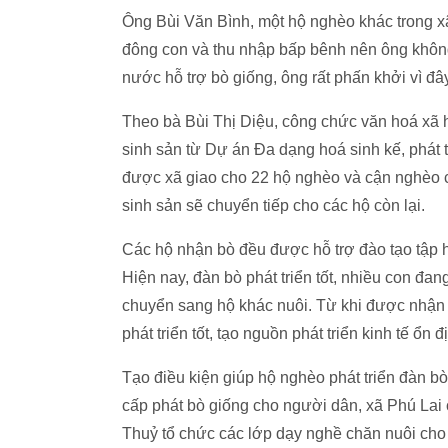
Ông Bùi Văn Bình, một hộ nghèo khác trong xã
đông con và thu nhập bấp bênh nên ông không 
nước hỗ trợ bò giống, ông rất phấn khởi vì đâ
Theo bà Bùi Thị Diệu, công chức văn hoá xã 
sinh sản từ Dự án Đa dạng hoá sinh kế, phát
được xã giao cho 22 hộ nghèo và cận nghèo c
sinh sản sẽ chuyển tiếp cho các hộ còn lại.
Các hộ nhận bò đều được hỗ trợ đào tạo tập 
Hiện nay, đàn bò phát triển tốt, nhiều con đan
chuyển sang hộ khác nuôi. Từ khi được nhận 
phát triển tốt, tạo nguồn phát triển kinh tế ổn đ
Tạo điều kiện giúp hộ nghèo phát triển đàn b
cấp phát bò giống cho người dân, xã Phú La
Thuỷ tổ chức các lớp dạy nghề chăn nuôi cho