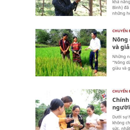
khả năng
Bình) đã
những hộ
CHUYỂN
Nông 
và gi
Những nă
“Nông dâ
giàu và 
CHUYỂN
Chính
người
Dưới sự 
không ch
sức, nhấ