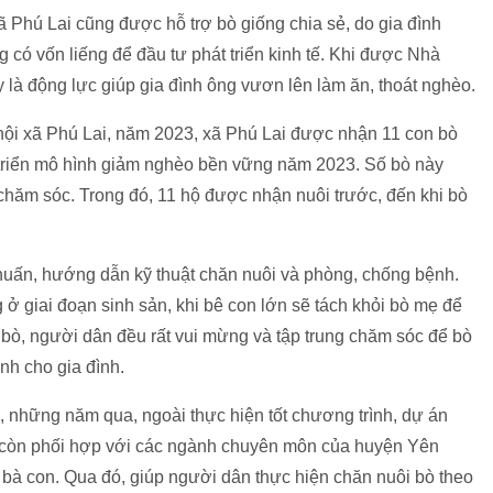
 Phú Lai cũng được hỗ trợ bò giống chia sẻ, do gia đình
có vốn liếng để đầu tư phát triển kinh tế. Khi được Nhà
y là động lực giúp gia đình ông vươn lên làm ăn, thoát nghèo.
hội xã Phú Lai, năm 2023, xã Phú Lai được nhận 11 con bò
 triển mô hình giảm nghèo bền vững năm 2023. Số bò này
hăm sóc. Trong đó, 11 hộ được nhận nuôi trước, đến khi bò
huấn, hướng dẫn kỹ thuật chăn nuôi và phòng, chống bệnh.
g ở giai đoạn sinh sản, khi bê con lớn sẽ tách khỏi bò mẹ để
bò, người dân đều rất vui mừng và tập trung chăm sóc để bò
ịnh cho gia đình.
ò, những năm qua, ngoài thực hiện tốt chương trình, dự án
i còn phối hợp với các ngành chuyên môn của huyện Yên
 bà con. Qua đó, giúp người dân thực hiện chăn nuôi bò theo