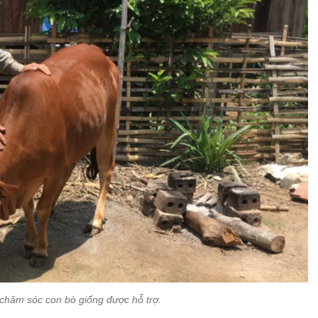
chăm sóc con bò giống được hỗ trợ.