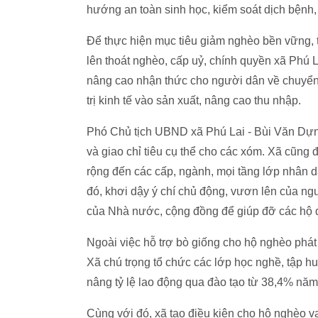
hướng an toàn sinh học, kiểm soát dịch bệnh,
Để thực hiện mục tiêu giảm nghèo bền vững,
lên thoát nghèo, cấp uỷ, chính quyền xã Phú L
nâng cao nhận thức cho người dân về chuyển đổ
trị kinh tế vào sản xuất, nâng cao thu nhập.
Phó Chủ tịch UBND xã Phú Lai - Bùi Văn Dựn
và giao chỉ tiêu cụ thể cho các xóm. Xã cũng
rộng đến các cấp, ngành, mọi tầng lớp nhân 
đó, khơi dậy ý chí chủ động, vươn lên của ng
của Nhà nước, cộng đồng để giúp đỡ các hộ 
Ngoài việc hỗ trợ bò giống cho hộ nghèo phát 
Xã chú trọng tổ chức các lớp học nghề, tập hu
nâng tỷ lệ lao động qua đào tạo từ 38,4% n
Cùng với đó, xã tạo điều kiện cho hộ nghèo va