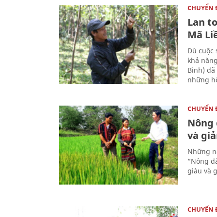
CHUYỂN
Lan t
Mã Li
Dù cuộc 
khả năng
Bình) đã
những hộ
CHUYỂN
Nông 
và gi
Những nă
“Nông dâ
giàu và 
CHUYỂN