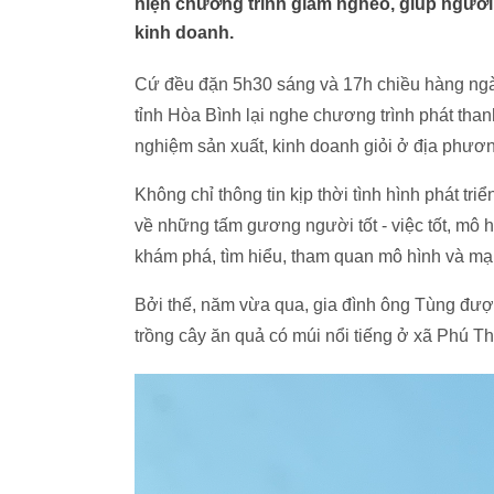
hiện chương trình giảm nghèo, giúp người 
kinh doanh.
Cứ đều đặn 5h30 sáng và 17h chiều hàng ng
tỉnh Hòa Bình lại nghe chương trình phát th
nghiệm sản xuất, kinh doanh giỏi ở địa phươn
Không chỉ thông tin kịp thời tình hình phát triển
về những tấm gương người tốt - việc tốt, mô h
khám phá, tìm hiểu, tham quan mô hình và mạn
Bởi thế, năm vừa qua, gia đình ông Tùng được 
trồng cây ăn quả có múi nổi tiếng ở xã Phú T