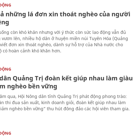
 ĐỘNG
oả những lá đơn xin thoát nghèo của người
ềng
sống còn khó khăn nhưng với ý thức còn sức lao động vẫn đủ
 vươn lên, nhiều hộ dân ở huyện miền núi Tuyên Hóa (Quảng
 viết đơn xin thoát nghèo, dành sự hỗ trợ của Nhà nước cho
 có hoàn cảnh khó khăn hơn.
 ĐỘNG
dân Quảng Trị đoàn kết giúp nhau làm giàu
ảm nghèo bền vững
m qua, Hội Nông dân tỉnh Quảng Trị phát động phong trào:
n thi đua sản xuất, kinh doanh giỏi, đoàn kết giúp nhau làm
giảm nghèo bền vững” thu hút đông đảo các hội viên tham gia.
 ĐỘNG