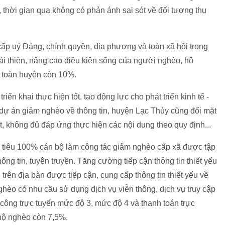
, thời gian qua không có phản ánh sai sót về đối tượng thụ
cấp uỷ Đảng, chính quyền, địa phương và toàn xã hội trong
i thiện, nâng cao điều kiện sống của người nghèo, hộ
o toàn huyện còn 10%.
n khai thực hiện tốt, tạo động lực cho phát triển kinh tế -
ểu dự án giảm nghèo về thông tin, huyện Lạc Thủy cũng đối mặt
ít, không đủ đáp ứng thực hiện các nội dung theo quy định...
c tiêu 100% cán bộ làm công tác giảm nghèo cấp xã được tập
ông tin, tuyên truyền. Tăng cường tiếp cận thông tin thiết yếu
ên địa bàn được tiếp cận, cung cấp thông tin thiết yếu về
ghèo có nhu cầu sử dụng dịch vụ viễn thông, dịch vụ truy cập
ụ công trực tuyến mức độ 3, mức độ 4 và thanh toán trực
hộ nghèo còn 7,5%.