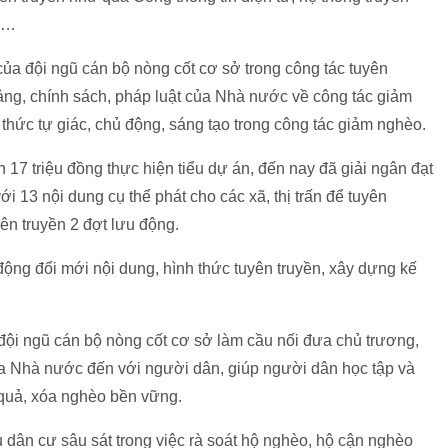
hị…
 của đội ngũ cán bộ nòng cốt cơ sở trong công tác tuyên
ảng, chính sách, pháp luật của Nhà nước về công tác giảm
thức tự giác, chủ động, sáng tạo trong công tác giảm nghèo.
7 triệu đồng thực hiện tiểu dự án, đến nay đã giải ngân đạt
 13 nội dung cụ thể phát cho các xã, thị trấn để tuyên
yên truyền 2 đợt lưu động.
động đổi mới nội dung, hình thức tuyên truyền, xây dựng kế
 đội ngũ cán bộ nòng cốt cơ sở làm cầu nối đưa chủ trương,
ủa Nhà nước đến với người dân, giúp người dân học tập và
u quả, xóa nghèo bền vững.
 dân cư sâu sát trong việc rà soát hộ nghèo, hộ cận nghèo