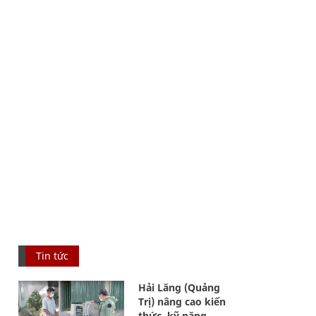
Tin tức
Hải Lăng (Quảng
Trị) nâng cao kiến
thức, kỹ năng