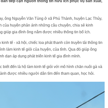
dân tiếp cận nguồn thông tin hữu ích phục vụ sản xuất,
ày, ông Nguyễn Văn Tùng ở xã Phú Thành, huyện Lạc Thủy,
anh của huyện phản ánh những câu chuyện, chia sẻ kinh
g giúp gia đình ông nắm được nhiều thông tin bổ ích.
 kinh tế - xã hội, chiếc loa phát thanh còn truyền tải thông tin
ình làm kinh tế giỏi của huyện, của tỉnh. Qua đó giúp ông
h dạn áp dụng phát triển kinh tế gia đình mình.
biết đến là hộ làm kinh tế giỏi với mô hình chăn nuôi gà và
hành được nhiều người dân tìm đến tham quan, học hỏi.