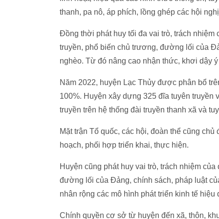
thanh, pa nô, áp phích, lồng ghép các hội ng
Đồng thời phát huy tối đa vai trò, trách nhiệm
truyền, phổ biến chủ trương, đường lối của Đ
nghèo. Từ đó nâng cao nhận thức, khơi dậy ý 
Năm 2022, huyện Lạc Thủy được phân bổ trên 1
100%. Huyện xây dựng 325 đĩa tuyên truyền với
truyền trên hệ thống đài truyền thanh xã và tu
Mặt trận Tổ quốc, các hội, đoàn thể cũng chủ 
hoạch, phối hợp triển khai, thực hiện.
Huyện cũng phát huy vai trò, trách nhiệm của
đường lối của Đảng, chính sách, pháp luật c
nhân rộng các mô hình phát triển kinh tế hiệ
Chính quyền cơ sở từ huyện đến xã, thôn, khu