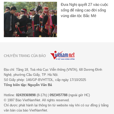
Đưa Nghị quyết 27 vào cuộc
sống để nâng cao đời sống
vùng dân tộc Bắc Mê
CHUYÊN TRANG CỦA BÁO
Địa chỉ: Tầng 18, Toà nhà Cục Viễn thông (VNTA), 68 Dương Đình
Nghệ, phường Cầu Giấy, TP. Hà Nội.
Số Giấy phép: 146/GP-BVHTTDL, cấp ngày 17/10/2025
Tổng biên tập: Nguyễn Văn Bá
Hotline:
02439369898
(8-17h) |
0923457788
(ngoài giờ HC)
© 1997 Báo VietNamNet. All rights reserved.
Chỉ được phát hành lại thông tin từ website này khi có sự đồng ý bằng
văn bản của báo VietNamNet.