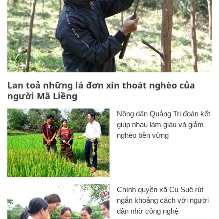
Lan toả những lá đơn xin thoát nghèo của
người Mã Liềng
Nông dân Quảng Trị đoàn kết
giúp nhau làm giàu và giảm
nghèo bền vững
Chính quyền xã Cu Suê rút
ngắn khoảng cách với người
dân nhờ công nghệ