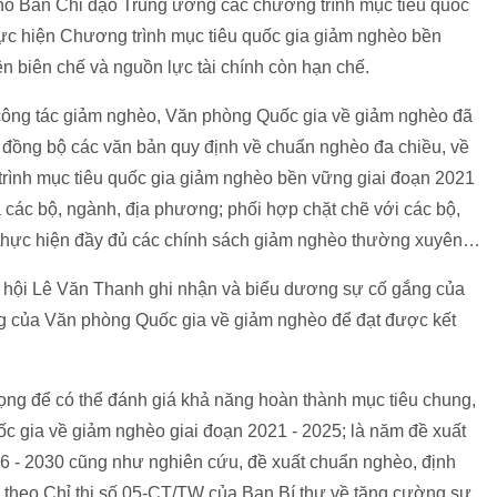
cho Ban Chỉ đạo Trung ương các chương trình mục tiêu quốc
hực hiện Chương trình mục tiêu quốc gia giảm nghèo bền
n biên chế và nguồn lực tài chính còn hạn chế.
ông tác giảm nghèo, Văn phòng Quốc gia về giảm nghèo đã
, đồng bộ các văn bản quy định về chuẩn nghèo đa chiều, về
trình mục tiêu quốc gia giảm nghèo bền vững giai đoạn 2021
a các bộ, ngành, địa phương; phối hợp chặt chẽ với các bộ,
thực hiện đầy đủ các chính sách giảm nghèo thường xuyên…
hội Lê Văn Thanh ghi nhận và biểu dương sự cố gắng của
ng của Văn phòng Quốc gia về giảm nghèo để đạt được kết
ọng để có thể đánh giá khả năng hoàn thành mục tiêu chung,
ốc gia về giảm nghèo giai đoạn 2021 - 2025; là năm đề xuất
26 - 2030 cũng như nghiên cứu, đề xuất chuẩn nghèo, định
 theo Chỉ thị số 05-CT/TW của Ban Bí thư về tăng cường sự