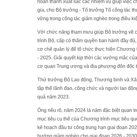
hoàn thành xuất sắc các nhiệm vụ giúp việc 
gia, cho Bộ trưởng - Tổ trưởng Tổ công tác t
vững trong công tác giảm nghèo trong điều kiệ
Với chức năng tham mưu giúp Bộ trưởng về c
trình Bộ, cấp có thẩm quyền ban hành đầy đủ
cơ chế quản lý để tổ chức thực hiện Chương 
- 2025. Giải quyết kịp thời các vướng mắc củ
cơ quan Trung ương và địa phương đôn đốc 
Thứ trưởng Bộ Lao động, Thương binh và Xã 
tập thể lãnh đạo, công chức và người lao độ
quả năm 2023.
Ông nêu rõ, năm 2024 là năm đặc biệt quan tr
mục tiêu cụ thể của Chương trình mục tiêu qu
kế hoạch đầu tư công trung hạn giai đoạn 20
hướng giảm nghèo cho giai đoạn 2026 - 2030