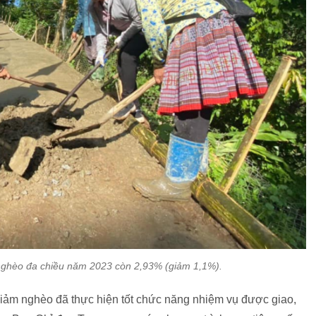
nghèo đa chiều năm 2023 còn 2,93% (giảm 1,1%).
iảm nghèo đã thực hiện tốt chức năng nhiệm vụ được giao,