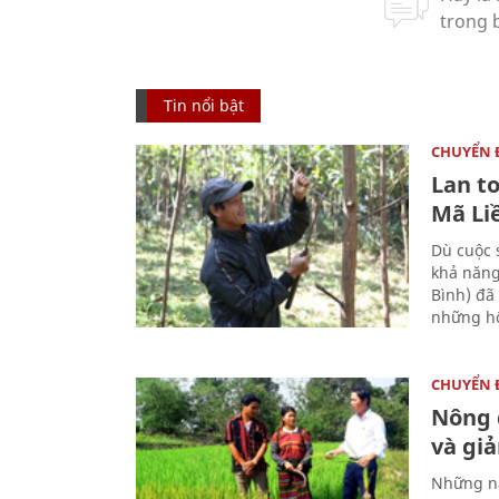
Tin nổi bật
CHUYỂN
Lan t
Mã Li
Dù cuộc 
khả năng
Bình) đã
những hộ
CHUYỂN
Nông 
và gi
Những nă