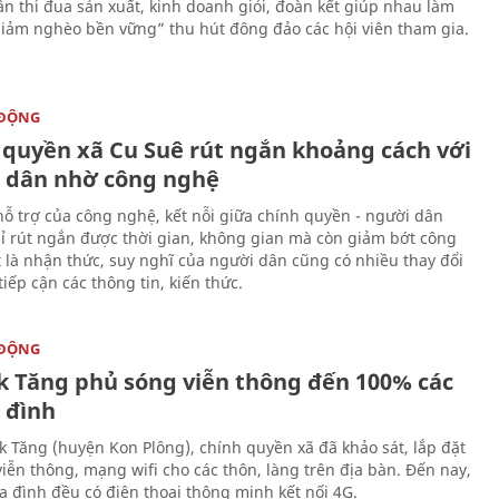
n thi đua sản xuất, kinh doanh giỏi, đoàn kết giúp nhau làm
giảm nghèo bền vững” thu hút đông đảo các hội viên tham gia.
 ĐỘNG
 quyền xã Cu Suê rút ngắn khoảng cách với
 dân nhờ công nghệ
hỗ trợ của công nghệ, kết nỗi giữa chính quyền - người dân
ỉ rút ngắn được thời gian, không gian mà còn giảm bớt công
t là nhận thức, suy nghĩ của người dân cũng có nhiều thay đổi
iếp cận các thông tin, kiến thức.
 ĐỘNG
k Tăng phủ sóng viễn thông đến 100% các
 đình
ắk Tăng (huyện Kon Plông), chính quyền xã đã khảo sát, lắp đặt
viễn thông, mạng wifi cho các thôn, làng trên địa bàn. Đến nay,
ia đình đều có điện thoại thông minh kết nối 4G.