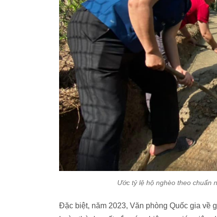
Ước tỷ lệ hộ nghèo theo chuẩn 
Đặc biệt, năm 2023, Văn phòng Quốc gia về g