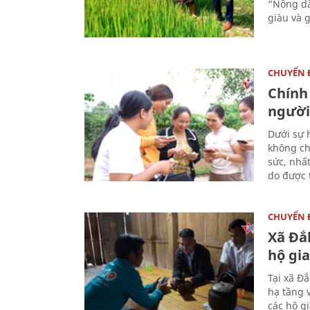
“Nông dâ
giàu và 
CHUYỂN
Chính
người
Dưới sự 
không ch
sức, nhấ
do được t
CHUYỂN
Xã Đắ
hộ gia
Tại xã Đ
hạ tầng 
các hộ g