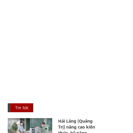
Tin tức
Hải Lăng (Quảng
Trị) nâng cao kiến
thức, kỹ năng