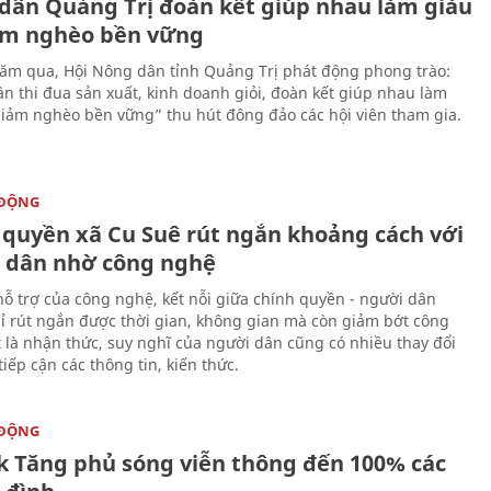
dân Quảng Trị đoàn kết giúp nhau làm giàu
ảm nghèo bền vững
m qua, Hội Nông dân tỉnh Quảng Trị phát động phong trào:
n thi đua sản xuất, kinh doanh giỏi, đoàn kết giúp nhau làm
giảm nghèo bền vững” thu hút đông đảo các hội viên tham gia.
 ĐỘNG
 quyền xã Cu Suê rút ngắn khoảng cách với
 dân nhờ công nghệ
hỗ trợ của công nghệ, kết nỗi giữa chính quyền - người dân
ỉ rút ngắn được thời gian, không gian mà còn giảm bớt công
t là nhận thức, suy nghĩ của người dân cũng có nhiều thay đổi
iếp cận các thông tin, kiến thức.
 ĐỘNG
k Tăng phủ sóng viễn thông đến 100% các