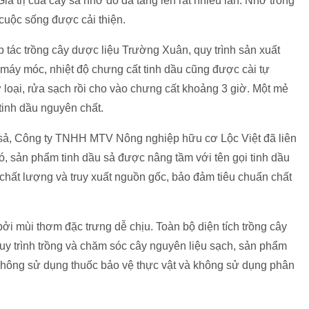
iá trị của cây sả nhờ đó đã tăng lên rất nhiều lần. Nhờ trồng
 cuộc sống được cải thiện.
tác trồng cây dược liệu Trường Xuân, quy trình sản xuất
 máy móc, nhiệt độ chưng cất tinh dầu cũng được cài tự
loại, rửa sạch rồi cho vào chưng cất khoảng 3 giờ. Một mẻ
 tinh dầu nguyên chất.
 sả, Công ty TNHH MTV Nông nghiệp hữu cơ Lộc Việt đã liên
ó, sản phẩm tinh dầu sả được nâng tầm với tên gọi tinh dầu
chất lượng và truy xuất nguồn gốc, bảo đảm tiêu chuẩn chất
i mùi thơm đặc trưng dễ chịu. Toàn bộ diện tích trồng cây
y trình trồng và chăm sóc cây nguyên liệu sạch, sản phẩm
không sử dụng thuốc bảo vệ thực vật và không sử dụng phân