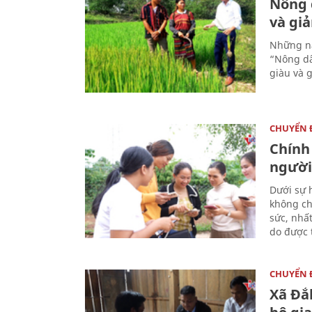
Nông 
và gi
Những nă
“Nông dâ
giàu và 
CHUYỂN
Chính
người
Dưới sự 
không ch
sức, nhấ
do được t
CHUYỂN
Xã Đắ