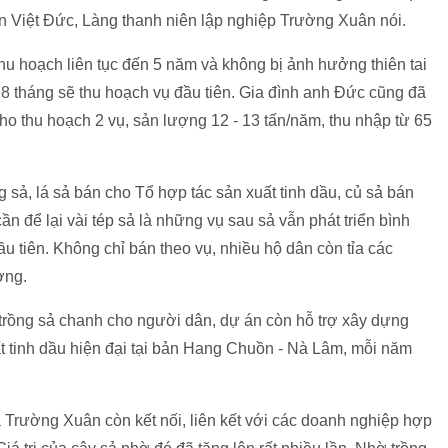
n Việt Đức, Làng thanh niên lập nghiệp Trường Xuân nói.
thu hoạch liên tục đến 5 năm và không bị ảnh hưởng thiên tai
 8 tháng sẽ thu hoạch vụ đầu tiên. Gia đình anh Đức cũng đã
ho thu hoạch 2 vụ, sản lượng 12 - 13 tấn/năm, thu nhập từ 65
g sả, lá sả bán cho Tổ hợp tác sản xuất tinh dầu, củ sả bán
cần để lại vài tép sả là những vụ sau sả vẫn phát triển bình
u tiên. Không chỉ bán theo vụ, nhiều hộ dân còn tỉa các
ơng.
t trồng sả chanh cho người dân, dự án còn hỗ trợ xây dựng
ất tinh dầu hiện đại tại bản Hang Chuồn - Nà Lâm, mỗi năm
 xã Trường Xuân còn kết nối, liên kết với các doanh nghiệp hợp