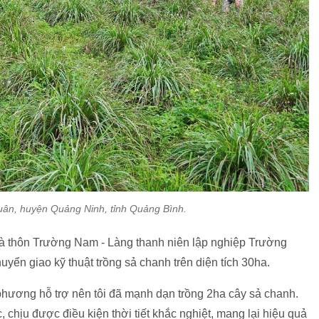
uân, huyện Quảng Ninh, tỉnh Quảng Bình.
à thôn Trường Nam - Làng thanh niên lập nghiệp Trường
yển giao kỹ thuật trồng sả chanh trên diện tích 30ha.
ương hỗ trợ nên tôi đã mạnh dạn trồng 2ha cây sả chanh.
c, chịu được điều kiện thời tiết khắc nghiệt, mang lại hiệu quả