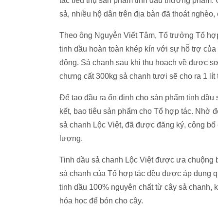
tác tiêu thụ sản phẩm tinh dầu thương phẩm. G
sả, nhiều hộ dân trên địa bàn đã thoát nghèo,
Theo ông Nguyễn Viết Tâm, Tổ trưởng Tổ hợp 
tinh dầu hoàn toàn khép kín với sự hỗ trợ của
động. Sả chanh sau khi thu hoạch về được sơ 
chưng cất 300kg sả chanh tươi sẽ cho ra 1 lít
Để tạo đầu ra ổn định cho sản phẩm tinh dầu
kết, bao tiêu sản phẩm cho Tổ hợp tác. Nhờ đ
sả chanh Lộc Việt, đã được đăng ký, công bố 
lượng.
Tinh dầu sả chanh Lộc Việt được ưa chuộng bở
sả chanh của Tổ hợp tác đều được áp dụng qu
tinh dầu 100% nguyên chất từ cây sả chanh, 
hóa học để bón cho cây.