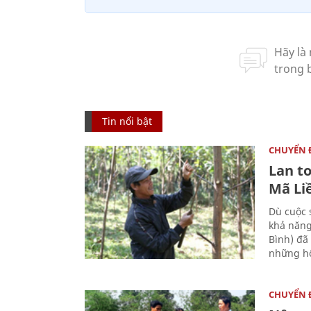
Tin nổi bật
CHUYỂN
Lan t
Mã Li
Dù cuộc 
khả năng
Bình) đã
những hộ
CHUYỂN