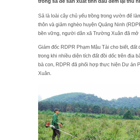
trồng sả để sản xuất tinh dầu đem lại thu
Sả là loài cây chủ yếu trồng trong vườn để là
thôn và giảm nghèo huyện Quảng Ninh (RDPR),
bền vững, người dân xã Trường Xuân đã mở rộ
Giám đốc RDPR Phạm Mậu Tài cho biết, đất đa
trong khi nhiều diện tích đất đồi dốc trên đị
bà con, RDPR đã phối hợp thực hiện Dự án Phát
Xuân.