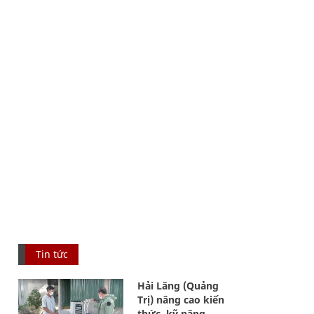
Tin tức
Hải Lăng (Quảng
Trị) nâng cao kiến
thức, kỹ năng