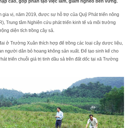
 nhập cao, góp phần tạo việc làm, giảm nghèo bền vững.
m gia vị, năm 2019, được sự hỗ trợ của Quỹ Phát triển nông
 Trung tâm Nghiên cứu phát triển kinh tế và môi trường
ng diện tích trồng cây sả.
i ở Trường Xuân thích hợp để trồng các loại cây dược liệu,
a bàn người dân bỏ hoang không sản xuất. Để tạo sinh kế cho
 triển chuỗi giá trị tinh dầu sả trên đất dốc tại xã Trường