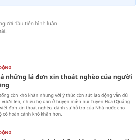
 ĐỘNG
oả những lá đơn xin thoát nghèo của người
ềng
sống còn khó khăn nhưng với ý thức còn sức lao động vẫn đủ
 vươn lên, nhiều hộ dân ở huyện miền núi Tuyên Hóa (Quảng
 viết đơn xin thoát nghèo, dành sự hỗ trợ của Nhà nước cho
 có hoàn cảnh khó khăn hơn.
 ĐỘNG