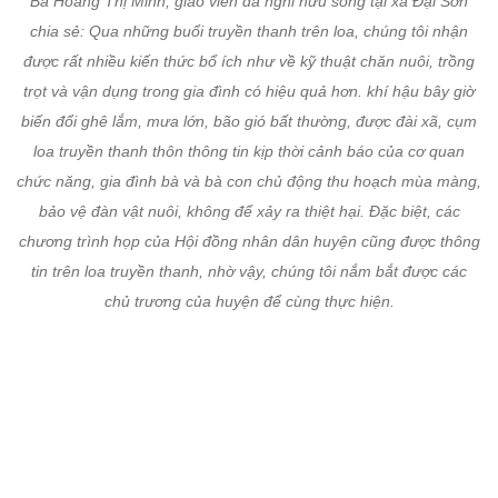
Bà Hoàng Thị Minh, giáo viên đã nghỉ hưu sống tại xã Đại Sơn
chia sẻ: Qua những buổi truyền thanh trên loa, chúng tôi nhận
được rất nhiều kiến thức bổ ích như về kỹ thuật chăn nuôi, trồng
trọt và vận dụng trong gia đình có hiệu quả hơn. khí hậu bây giờ
biến đổi ghê lắm, mưa lớn, bão gió bất thường, được đài xã, cụm
loa truyền thanh thôn thông tin kịp thời cảnh báo của cơ quan
chức năng, gia đình bà và bà con chủ động thu hoạch mùa màng,
bảo vệ đàn vật nuôi, không để xảy ra thiệt hại. Đặc biệt, các
chương trình họp của Hội đồng nhân dân huyện cũng được thông
tin trên loa truyền thanh, nhờ vậy, chúng tôi nắm bắt được các
chủ trương của huyện để cùng thực hiện.