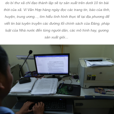
do bí thư xã chỉ đạo thành lập sẽ tự sản xuất trên dưới 10 tin bài
thời của xã. Vi Văn Hợp hàng ngày đọc các trang tin, báo của tỉnh,
huyện, trung ương..., tìm hiểu tình hình thực tế tại địa phương để
viết tin bài tuyên truyền các đường lối chính sách của Đảng, pháp
luật của Nhà nước đến từng người dân, các mô hình hay, gương
sản xuất giỏi…