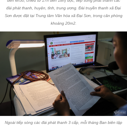
đến 6h30, chiều từ 17h đến 18h) đọc, tiếp sóng phát thanh các
đài phát thanh, huyện, tỉnh, trung ương. Đài truyền thanh xã Đại
Sơn được đặt tại Trung tâm Văn hóa xã Đại Sơn, trong căn phòng
khoảng 20m2.
Ngoài tiếp sóng các đài phát thanh 3 cấp, mỗi tháng Ban biên tập