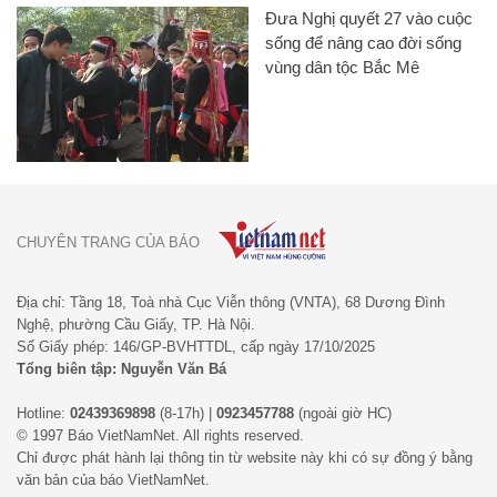
Đưa Nghị quyết 27 vào cuộc
sống để nâng cao đời sống
vùng dân tộc Bắc Mê
CHUYÊN TRANG CỦA BÁO
Địa chỉ: Tầng 18, Toà nhà Cục Viễn thông (VNTA), 68 Dương Đình
Nghệ, phường Cầu Giấy, TP. Hà Nội.
Số Giấy phép: 146/GP-BVHTTDL, cấp ngày 17/10/2025
Tổng biên tập: Nguyễn Văn Bá
Hotline:
02439369898
(8-17h) |
0923457788
(ngoài giờ HC)
© 1997 Báo VietNamNet. All rights reserved.
Chỉ được phát hành lại thông tin từ website này khi có sự đồng ý bằng
văn bản của báo VietNamNet.