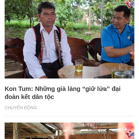
Kon Tum: Những già làng “giữ lửa” đại
đoàn kết dân tộc
CHUYỂN ĐỘNG