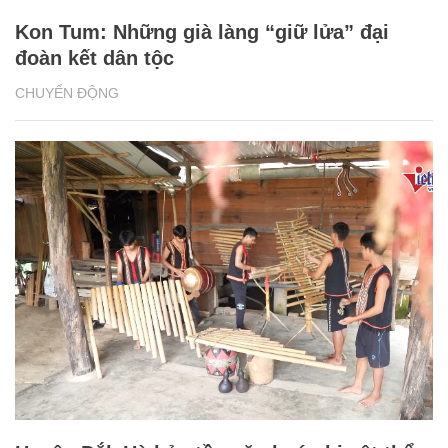
Kon Tum: Những già làng “giữ lửa” đại
đoàn kết dân tộc
CHUYỂN ĐỘNG