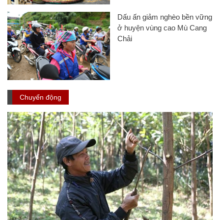
Dấu ấn giảm nghèo bền vững
ở huyện vùng cao Mù Cang
Chải
Chuyển động