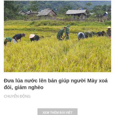
Đưa lúa nước lên bản giúp người Mày xoá
đói, giảm nghèo
CHUYỂN ĐỘNG
XEM THÊM BÀI VIẾT