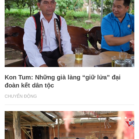
Kon Tum: Những già làng “giữ lửa” đại
đoàn kết dân tộc
CHUYỂN ĐỘNG