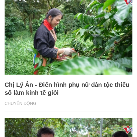
Chị Lý Ân - Điển hình phụ nữ dân tộc thiểu
số làm kinh tế giỏi
CHUYỂN ĐỘNG