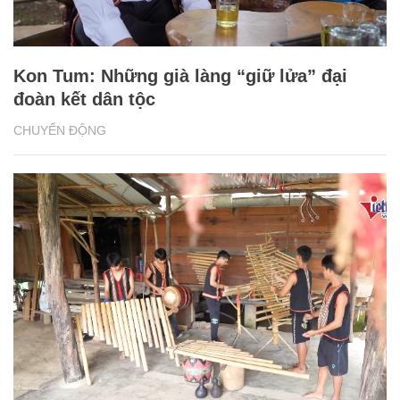
Kon Tum: Những già làng “giữ lửa” đại
đoàn kết dân tộc
CHUYỂN ĐỘNG