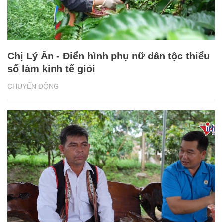
Chị Lý Ân - Điển hình phụ nữ dân tộc thiểu
số làm kinh tế giỏi
CHUYỂN ĐỘNG