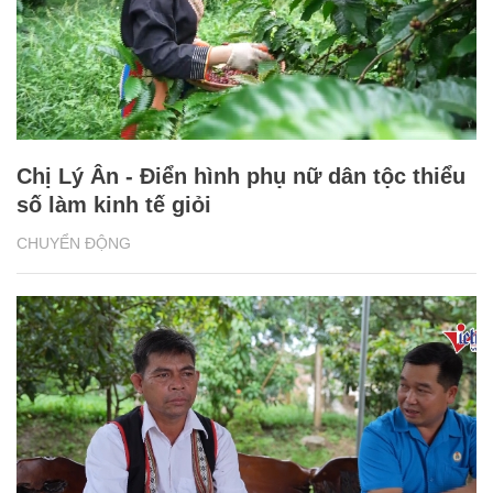
Chị Lý Ân - Điển hình phụ nữ dân tộc thiểu
số làm kinh tế giỏi
CHUYỂN ĐỘNG