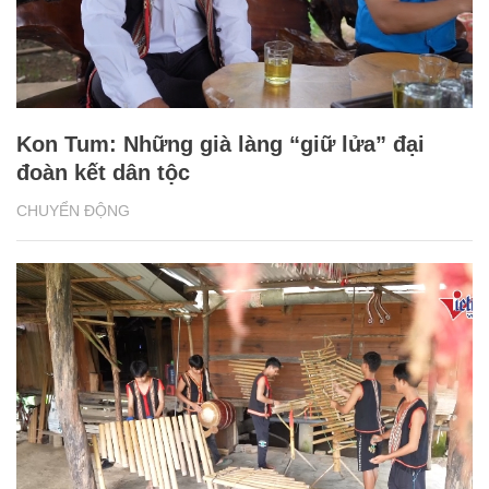
Kon Tum: Những già làng “giữ lửa” đại
đoàn kết dân tộc
CHUYỂN ĐỘNG