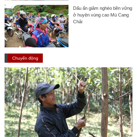
Dấu ấn giảm nghèo bền vững
ở huyện vùng cao Mù Cang
Chải
Chuyển động