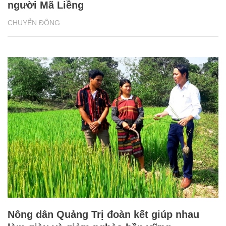
người Mã Liềng
CHUYỂN ĐỘNG
Nông dân Quảng Trị đoàn kết giúp nhau