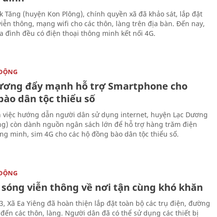
ắk Tăng (huyện Kon Plông), chính quyền xã đã khảo sát, lắp đặt
viễn thông, mạng wifi cho các thôn, làng trên địa bàn. Đến nay,
ia đình đều có điện thoại thông minh kết nối 4G.
 ĐỘNG
ương đẩy mạnh hỗ trợ Smartphone cho
bào dân tộc thiểu số
 việc hướng dẫn người dân sử dụng internet, huyện Lạc Dương
g) còn dành nguồn ngân sách lớn để hỗ trợ hàng trăm điện
ông minh, sim 4G cho các hộ đồng bào dân tộc thiểu số.
 ĐỘNG
 sóng viễn thông về nơi tận cùng khó khăn
, Xã Ea Yiêng đã hoàn thiện lắp đặt toàn bộ các trụ điện, đường
 đến các thôn, làng. Người dân đã có thể sử dụng các thiết bị