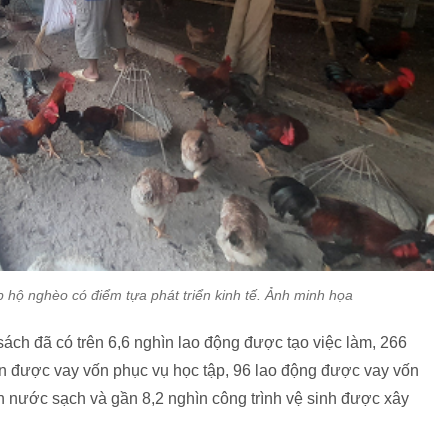
 hộ nghèo có điểm tựa phát triển kinh tế. Ảnh minh họa
ách đã có trên 6,6 nghìn lao động được tạo việc làm, 266
ên được vay vốn phục vụ học tập, 96 lao động được vay vốn
ình nước sạch và gần 8,2 nghìn công trình vệ sinh được xây