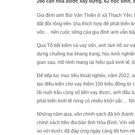
266 căn nhà được xây dựng, 62 học sinh, s
Gia đình anh Bùi Văn Thiện ở xã Thạch Yên, 
đất đồi rộng trên 1ha thích hợp để phát triển 
vốn… nên cuộc sống của gia đình anh vẫn bấ
Qua Tổ tiết kiệm và vay vốn, anh làm hồ sơ v
dựng chuồng trại khang trang, học kinh nghiệm
gian sau, mô hình mang lại hiệu quả kinh tế,
Để tiếp tục mục tiêu thoát nghèo, năm 2022, 
tạo điều kiện cho vay thêm 100 triệu đồng từ 
lãi nuôi trâu cùng số tiền vay được, anh đầu t
phát triển kinh tế rừng có nhiều khởi sắc… Nh
Những năm qua, vốn chính sách đã trở thành
chính sách trên địa bàn tỉnh Hòa Bình. Với vi
so với trước đã đáp ứng ngày càng tốt hơn n