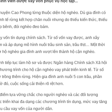
inh viên được vay vốn phục vụ học tập...
huyện Cao Phong từng thuộc diện hộ nghèo. Dù gia đình có
kinh tế rừng kết hợp chăn nuôi nhưng do thiếu kiến thức, thiếu
p bênh, đói nghèo đeo bám.
ay vốn tín dụng chính sách. Từ số vốn vay được, anh xây
 và áp dụng mô hình nuôi trâu sinh sản, trâu thịt… Một thời
 từ hộ nghèo gia đình anh vượt lên thành hộ cận nghèo.
anh tiếp tục làm hồ sơ và được Ngân hàng Chính sách Xã hội
chương trình cho hộ cận nghèo vay phát triển kinh tế. Từ số
ư trồng thêm rừng. Hiện gia đình anh nuôi 5 con trâu, phần
ờ đó, cuộc sống cải thiện rõ rệt hơn.
 điểm tựa vững chắc cho người nghèo và các đối tượng
ệc triển khai đa dạng các chương trình tín dụng, mức vay tăng
hu cầu vay vốn của người dân.