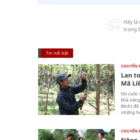
Tin nổi bật
CHUYỂN
Lan t
Mã Li
Dù cuộc 
khả năng
Bình) đã
những hộ
CHUYỂN