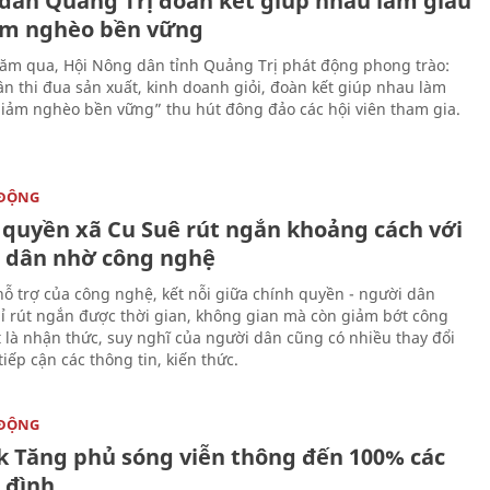
dân Quảng Trị đoàn kết giúp nhau làm giàu
ảm nghèo bền vững
m qua, Hội Nông dân tỉnh Quảng Trị phát động phong trào:
n thi đua sản xuất, kinh doanh giỏi, đoàn kết giúp nhau làm
giảm nghèo bền vững” thu hút đông đảo các hội viên tham gia.
 ĐỘNG
 quyền xã Cu Suê rút ngắn khoảng cách với
 dân nhờ công nghệ
hỗ trợ của công nghệ, kết nỗi giữa chính quyền - người dân
ỉ rút ngắn được thời gian, không gian mà còn giảm bớt công
t là nhận thức, suy nghĩ của người dân cũng có nhiều thay đổi
iếp cận các thông tin, kiến thức.
 ĐỘNG
k Tăng phủ sóng viễn thông đến 100% các
 đình