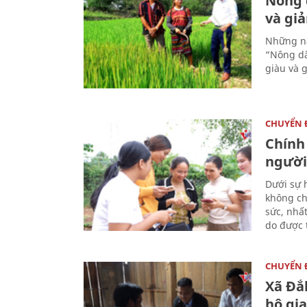
Nông 
và gi
Những nă
“Nông dâ
giàu và 
CHUYỂN
Chính
người
Dưới sự 
không ch
sức, nhấ
do được t
CHUYỂN
Xã Đắ
hộ gia