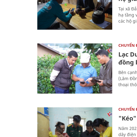
Tại xã Đ
hạ tầng 
các hộ g
CHUYỂN
Lạc D
đồng 
Bên cạnh
(Lâm Đồn
thoại th
CHUYỂN
"Kéo"
Năm 2023
dây điện