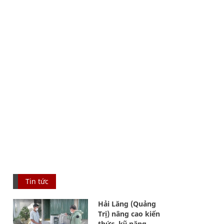
Tin tức
Hải Lăng (Quảng
Trị) nâng cao kiến
thức, kỹ năng