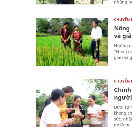
những hộ
CHUYỂN
Nông 
và gi
Những nă
“Nông dâ
giàu và 
CHUYỂN
Chính
người
Dưới sự 
không ch
sức, nhấ
do được t