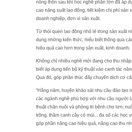
nông thôn sau khi học nghề phần lớn đã áp dụ
cao năng suất lao động, tiết kiệm chi phí sản
doanh nghiệp, đơn vị sản xuất.
Từ thói quen lao động nhỏ lẻ trong sản xuất 
dụng những kiến thức, hiểu biết thông qua cá
hiệu quả cao hơn trong sản xuất, kinh doanh.
Không chỉ nhiều nghề mới đang cho thu nhập 
biết áp dụng tiến bộ kỹ thuật vào canh tác nâ
Qua đó, góp phần thúc đẩy chuyển dịch cơ cấu
“Hằng năm, huyện khảo sát nhu cầu đào tạo n
các ngành nghề phù hợp với nhu cầu người l
thuật chăn nuôi và phòng trị bệnh cho lợn; nuô
trồng, thâm canh cây có múi... đa số các học 
góp phần nâng cao hiệu quả, nâng cao thu nhậ