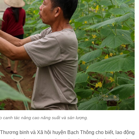
ào canh tác nâng cao năng suất và sản lượng.
Thương binh và Xã hội huyện Bạch Thông cho biết, lao động