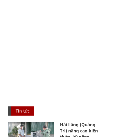
Tin tức
Hải Lăng (Quảng
Trị) nâng cao kiến
thức, kỹ năng