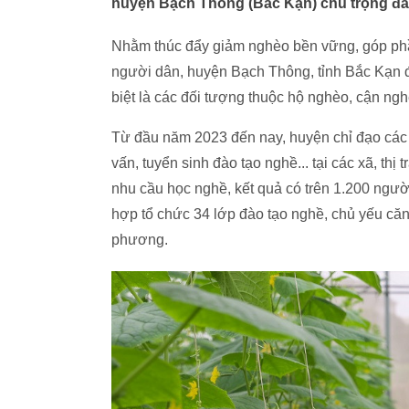
huyện Bạch Thông (Bắc Kạn) chú trọng đã
Nhằm thúc đẩy giảm nghèo bền vững, góp phần
người dân, huyện Bạch Thông, tỉnh Bắc Kạn đ
biệt là các đối tượng thuộc hộ nghèo, cận ngh
Từ đầu năm 2023 đến nay, huyện chỉ đạo các 
vấn, tuyển sinh đào tạo nghề... tại các xã, thị
nhu cầu học nghề, kết quả có trên 1.200 ngư
hợp tổ chức 34 lớp đào tạo nghề, chủ yếu căn
phương.