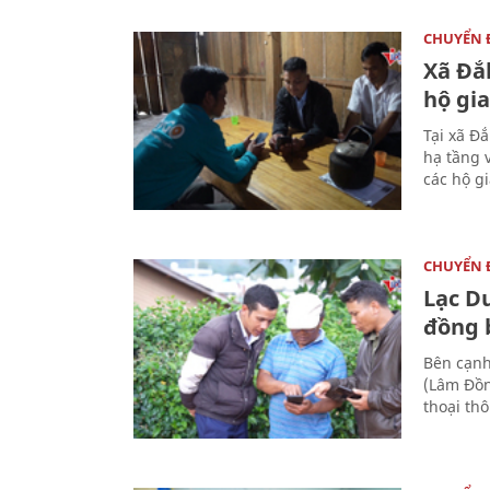
CHUYỂN
Xã Đắ
hộ gia
Tại xã Đ
hạ tầng 
các hộ g
CHUYỂN
Lạc D
đồng 
Bên cạnh
(Lâm Đồn
thoại th