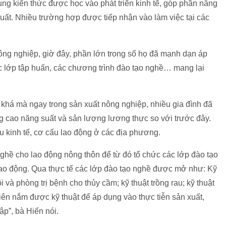
ng kiến thức được học vào phát triển kinh tế, góp phần nâng
 xuất. Nhiều trường hợp được tiếp nhận vào làm việc tại các
nông nghiệp, giờ đây, phần lớn trong số họ đã mạnh dạn áp
c lớp tập huấn, các chương trình đào tạo nghề… mang lại
khá mà ngay trong sản xuất nông nghiệp, nhiều gia đình đã
ng cao năng suất và sản lượng lương thực so với trước đây.
 kinh tế, cơ cấu lao động ở các địa phương.
ghề cho lao động nông thôn để từ đó tổ chức các lớp đào tạo
ao động. Qua thực tế các lớp đào tạo nghề được mở như: Kỹ
i và phòng trị bệnh cho thủy cầm; kỹ thuật trồng rau; kỹ thuật
viên nắm được kỹ thuật để áp dụng vào thực tiễn sản xuất,
p”, bà Hiến nói.