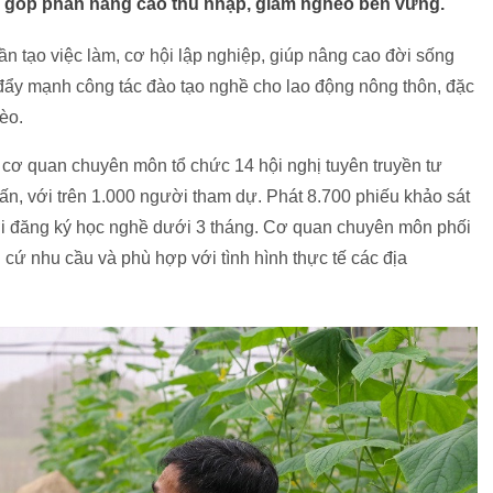
 góp phần nâng cao thu nhập, giảm nghèo bền vững.
 tạo việc làm, cơ hội lập nghiệp, giúp nâng cao đời sống
ẩy mạnh công tác đào tạo nghề cho lao động nông thôn, đặc
èo.
cơ quan chuyên môn tổ chức 14 hội nghị tuyên truyền tư
 trấn, với trên 1.000 người tham dự. Phát 8.700 phiếu khảo sát
ời đăng ký học nghề dưới 3 tháng. Cơ quan chuyên môn phối
 cứ nhu cầu và phù hợp với tình hình thực tế các địa