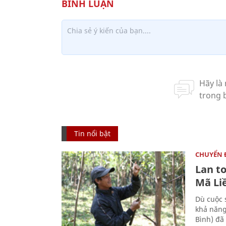
Tin nổi bật
CHUYỂN
Lan t
Mã Li
Dù cuộc 
khả năng
Bình) đã