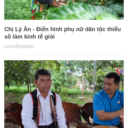
Chị Lý Ân - Điển hình phụ nữ dân tộc thiểu
số làm kinh tế giỏi
CHUYỂN ĐỘNG