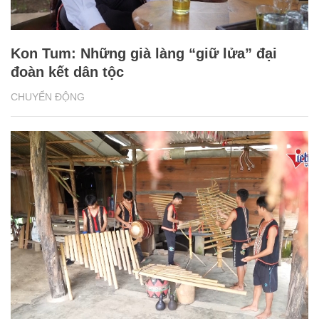
Kon Tum: Những già làng “giữ lửa” đại
đoàn kết dân tộc
CHUYỂN ĐỘNG